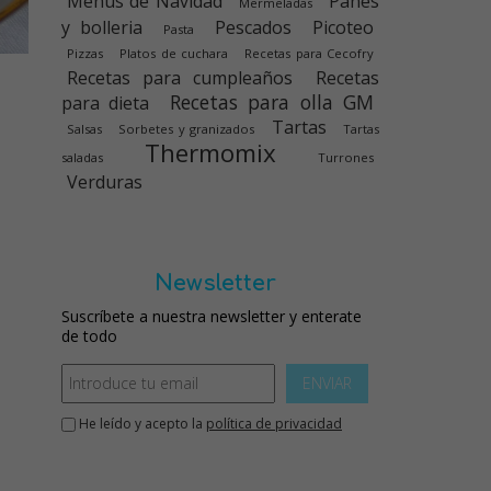
Menús de Navidad
Panes
Mermeladas
y bolleria
Pescados
Picoteo
Pasta
Pizzas
Platos de cuchara
Recetas para Cecofry
Recetas para cumpleaños
Recetas
Recetas para olla GM
para dieta
Tartas
Salsas
Sorbetes y granizados
Tartas
Thermomix
saladas
Turrones
Verduras
Newsletter
Suscríbete a nuestra newsletter y enterate
de todo
ENVIAR
He leído y acepto la
política de privacidad