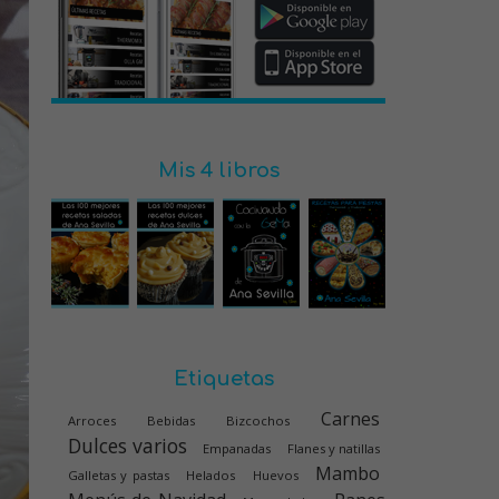
Mis 4 libros
Etiquetas
Carnes
Arroces
Bebidas
Bizcochos
Dulces varios
Empanadas
Flanes y natillas
Mambo
Galletas y pastas
Helados
Huevos