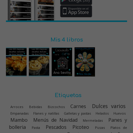
Mis 4 libros
Etiquetas
Dulces varios
Carnes
Arroces
Bebidas
Bizcochos
Empanadas
Flanes y natillas
Galletas y pastas
Helados
Huevos
Mambo
Menús de Navidad
Panes y
Mermeladas
bolleria
Pescados
Picoteo
Pasta
Pizzas
Platos de