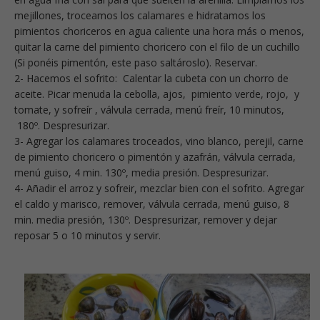
mejillones, troceamos los calamares e hidratamos los
pimientos choriceros en agua caliente una hora más o menos,
quitar la carne del pimiento choricero con el filo de un cuchillo
(Si ponéis pimentón, este paso saltároslo). Reservar.
2- Hacemos el sofrito: Calentar la cubeta con un chorro de
aceite. Picar menuda la cebolla, ajos, pimiento verde, rojo, y
tomate, y sofreír , válvula cerrada, menú freír, 10 minutos,
180º. Despresurizar.
3- Agregar los calamares troceados, vino blanco, perejil, carne
de pimiento choricero o pimentón y azafrán, válvula cerrada,
menú guiso, 4 min. 130º, media presión. Despresurizar.
4- Añadir el arroz y sofreir, mezclar bien con el sofrito. Agregar
el caldo y marisco, remover, válvula cerrada, menú guiso, 8
min. media presión, 130º. Despresurizar, remover y dejar
reposar 5 o 10 minutos y servir.