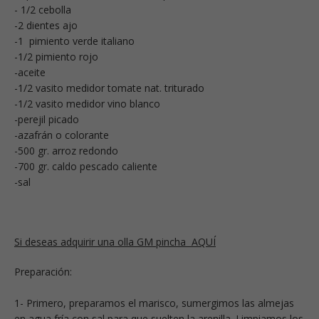
- 1/2 cebolla
-2 dientes ajo
-1 pimiento verde italiano
-1/2 pimiento rojo
-aceite
-1/2 vasito medidor tomate nat. triturado
-1/2 vasito medidor vino blanco
-perejil picado
-azafrán o colorante
-500 gr. arroz redondo
-700 gr. caldo pescado caliente
-sal
Si deseas adquirir una olla GM pincha AQUÍ
Preparación:
1- Primero, preparamos el marisco, sumergimos las almejas
en agua fría con sal para que suelten la arenilla. Limpiamos los