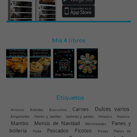
Mis 4 libros
Etiquetas
Dulces varios
Carnes
Arroces
Bebidas
Bizcochos
Empanadas
Flanes y natillas
Galletas y pastas
Helados
Huevos
Mambo
Menús de Navidad
Panes y
Mermeladas
bolleria
Pescados
Picoteo
Pasta
Pizzas
Platos de