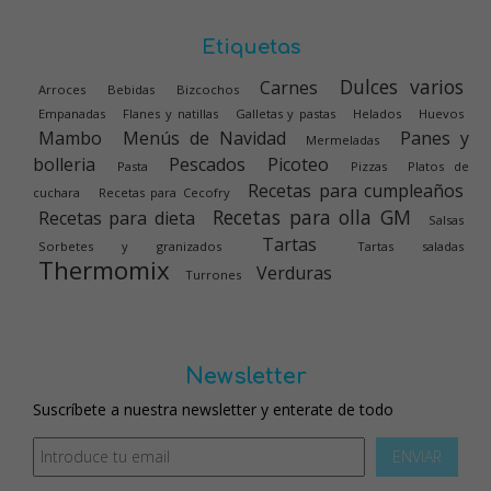
Etiquetas
Dulces varios
Carnes
Arroces
Bebidas
Bizcochos
Empanadas
Flanes y natillas
Galletas y pastas
Helados
Huevos
Mambo
Menús de Navidad
Panes y
Mermeladas
bolleria
Pescados
Picoteo
Pasta
Pizzas
Platos de
Recetas para cumpleaños
cuchara
Recetas para Cecofry
Recetas para olla GM
Recetas para dieta
Salsas
Tartas
Sorbetes y granizados
Tartas saladas
Thermomix
Verduras
Turrones
Newsletter
Suscríbete a nuestra newsletter y enterate de todo
ENVIAR