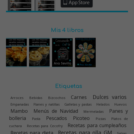
Mis 4 libros
Etiquetas
Dulces varios
Carnes
Arroces
Bebidas
Bizcochos
Empanadas
Flanes y natillas
Galletas y pastas
Helados
Huevos
Mambo
Menús de Navidad
Panes y
Mermeladas
bolleria
Pescados
Picoteo
Pasta
Pizzas
Platos de
Recetas para cumpleaños
cuchara
Recetas para Cecofry
Recetas para olla GM
Recetas para dieta
Salsas