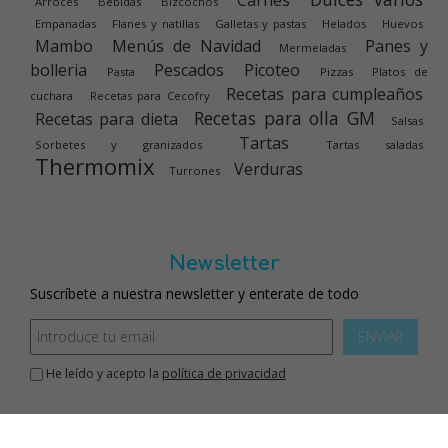
Arroces
Bebidas
Bizcochos
Empanadas
Flanes y natillas
Galletas y pastas
Helados
Huevos
Mambo
Menús de Navidad
Panes y
Mermeladas
bolleria
Pescados
Picoteo
Pasta
Pizzas
Platos de
Recetas para cumpleaños
cuchara
Recetas para Cecofry
Recetas para olla GM
Recetas para dieta
Salsas
Tartas
Sorbetes y granizados
Tartas saladas
Thermomix
Verduras
Turrones
Newsletter
Suscríbete a nuestra newsletter y enterate de todo
ENVIAR
He leído y acepto la
política de privacidad