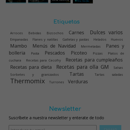
Etiquetas
Dulces varios
Carnes
Arroces
Bebidas
Bizcochos
Empanadas
Flanes y natillas
Galletas y pastas
Helados
Huevos
Mambo
Menús de Navidad
Panes y
Mermeladas
bolleria
Pescados
Picoteo
Pasta
Pizzas
Platos de
Recetas para cumpleaños
cuchara
Recetas para Cecofry
Recetas para olla GM
Recetas para dieta
Salsas
Tartas
Sorbetes y granizados
Tartas saladas
Thermomix
Verduras
Turrones
Newsletter
Suscríbete a nuestra newsletter y enterate de todo