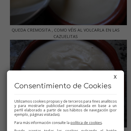
QUEDA CREMOSITA , COMO VÉIS AL VOLCARLA EN LAS
CAZUELITAS
X
Consentimiento de Cookies
Utilizamos cookies propias y de terceros para fines analíticos
y para mostrarle publicidad personalizada en base a un
perfil elaborado a partir de sus hábitos de navegación (por
ejemplo, páginas visitadas).
Para más información consulte la
política de cookies
.
Puede aceptar todas las cookies pulsando el botón