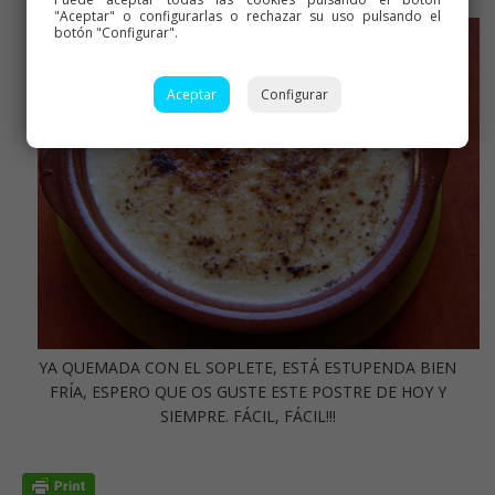
ENFRIANDO SIN EL AZÚCAR
"Aceptar" o configurarlas o rechazar su uso pulsando el
botón "Configurar".
Aceptar
Configurar
YA QUEMADA CON EL SOPLETE, ESTÁ ESTUPENDA BIEN
FRÍA, ESPERO QUE OS GUSTE ESTE POSTRE DE HOY Y
SIEMPRE. FÁCIL, FÁCIL!!!