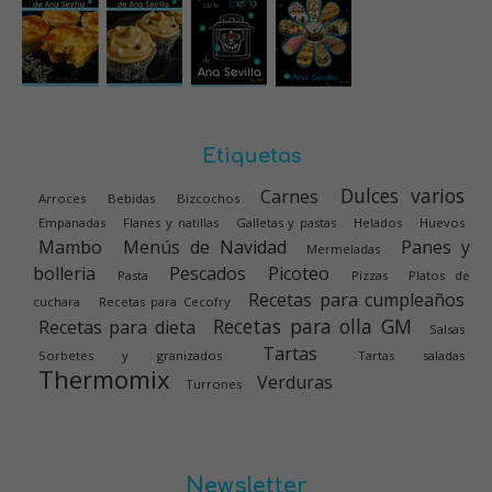
Etiquetas
Dulces varios
Carnes
Arroces
Bebidas
Bizcochos
Empanadas
Flanes y natillas
Galletas y pastas
Helados
Huevos
Mambo
Menús de Navidad
Panes y
Mermeladas
bolleria
Pescados
Picoteo
Pasta
Pizzas
Platos de
Recetas para cumpleaños
cuchara
Recetas para Cecofry
Recetas para olla GM
Recetas para dieta
Salsas
Tartas
Sorbetes y granizados
Tartas saladas
Thermomix
Verduras
Turrones
Newsletter