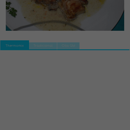
Thermomix
Tradicional
Olla GM