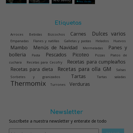
Etiquetas
Dulces varios
Carnes
Arroces
Bebidas
Bizcochos
Empanadas
Flanes y natillas
Galletas y pastas
Helados
Huevos
Mambo
Menús de Navidad
Panes y
Mermeladas
bolleria
Pescados
Picoteo
Pasta
Pizzas
Platos de
Recetas para cumpleaños
cuchara
Recetas para Cecofry
Recetas para olla GM
Recetas para dieta
Salsas
Tartas
Sorbetes y granizados
Tartas saladas
Thermomix
Verduras
Turrones
Newsletter
Suscríbete a nuestra newsletter y enterate de todo