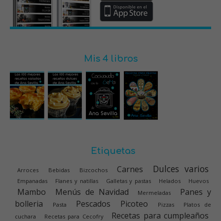
Mis 4 libros
Etiquetas
Dulces varios
Carnes
Arroces
Bebidas
Bizcochos
Empanadas
Flanes y natillas
Galletas y pastas
Helados
Huevos
Mambo
Menús de Navidad
Panes y
Mermeladas
bolleria
Pescados
Picoteo
Pasta
Pizzas
Platos de
Recetas para cumpleaños
cuchara
Recetas para Cecofry