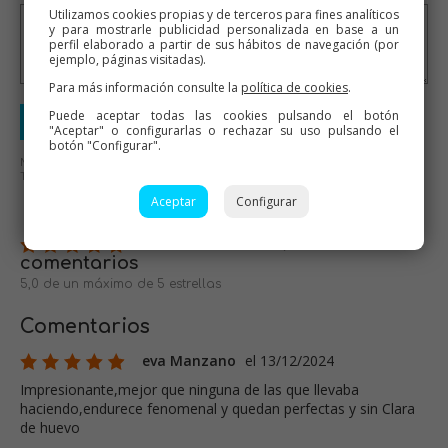
Utilizamos cookies propias y de terceros para fines analíticos
y para mostrarle publicidad personalizada en base a un
perfil elaborado a partir de sus hábitos de navegación (por
ejemplo, páginas visitadas).
Para más información consulte la
política de cookies
.
Puede aceptar todas las cookies pulsando el botón
Enviar valoración
"Aceptar" o configurarlas o rechazar su uso pulsando el
botón "Configurar".
No se aceptarán mensajes ofensivos o de mal gusto.
Todos los mensajes serán revisados antes de su publicación.
Aceptar
Configurar
7 valoraciones / 5
comentarios
5,0 de un máximo de 5 estrellas
Comentarios
eva Manzano
el 13/12/2024
Impresionante,mejor que ninguna de las que llevaba
haciendo,endurece fenomenal y quedan perfectas y sin Clara
de huevo