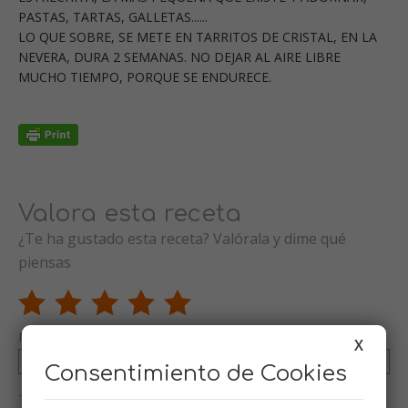
PASTAS, TARTAS, GALLETAS......
LO QUE SOBRE, SE METE EN TARRITOS DE CRISTAL, EN LA
NEVERA, DURA 2 SEMANAS. NO DEJAR AL AIRE LIBRE
MUCHO TIEMPO, PORQUE SE ENDURECE.
Valora esta receta
¿Te ha gustado esta receta? Valórala y dime qué
piensas
Nombre (opcional)
X
Consentimiento de Cookies
Tu valoración (opcional)