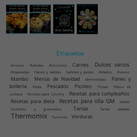
Etiquetas
Dulces varios
Carnes
Arroces
Bebidas
Bizcochos
Empanadas
Flanes y natillas
Galletas y pastas
Helados
Huevos
Mambo
Menús de Navidad
Panes y
Mermeladas
bolleria
Pescados
Picoteo
Pasta
Pizzas
Platos de
Recetas para cumpleaños
cuchara
Recetas para Cecofry
Recetas para olla GM
Recetas para dieta
Salsas
Tartas
Sorbetes y granizados
Tartas saladas
Thermomix
Verduras
Turrones