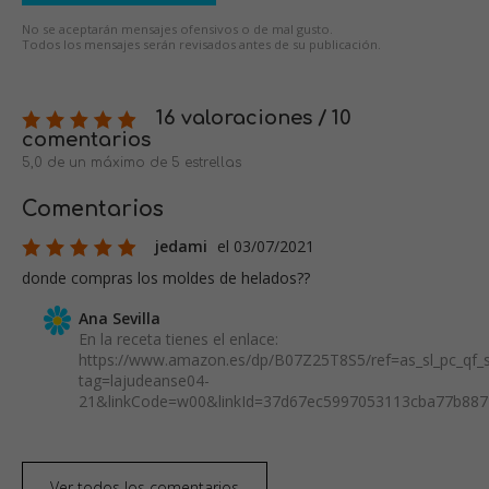
No se aceptarán mensajes ofensivos o de mal gusto.
Todos los mensajes serán revisados antes de su publicación.
16 valoraciones / 10
comentarios
5,0 de un máximo de 5 estrellas
Comentarios
jedami
el 03/07/2021
donde compras los moldes de helados??
Ana Sevilla
En la receta tienes el enlace:
https://www.amazon.es/dp/B07Z25T8S5/ref=as_sl_pc_qf_sp
tag=lajudeanse04-
21&linkCode=w00&linkId=37d67ec5997053113cba77b887
Ver todos los comentarios