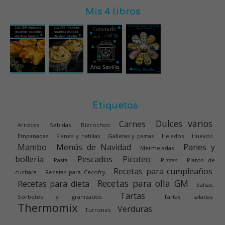
Mis 4 libros
Etiquetas
Dulces varios
Carnes
Arroces
Bebidas
Bizcochos
Empanadas
Flanes y natillas
Galletas y pastas
Helados
Huevos
Mambo
Menús de Navidad
Panes y
Mermeladas
bolleria
Pescados
Picoteo
Pasta
Pizzas
Platos de
Recetas para cumpleaños
cuchara
Recetas para Cecofry
Recetas para olla GM
Recetas para dieta
Salsas
Tartas
Sorbetes y granizados
Tartas saladas
Thermomix
Verduras
Turrones