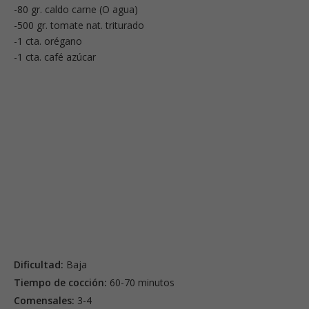
-80 gr. caldo carne (O agua)
-500 gr. tomate nat. triturado
-1 cta. orégano
-1 cta. café azúcar
Dificultad:
Baja
Tiempo de cocción:
60-70 minutos
Comensales:
3-4