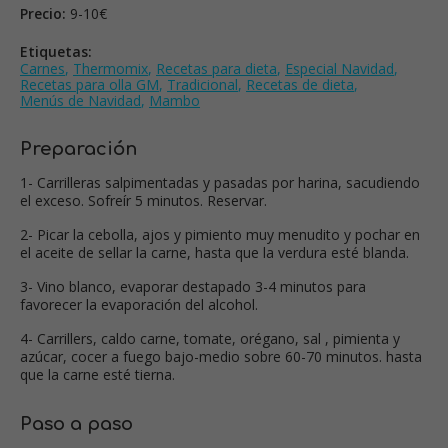
Precio:
9-10€
Etiquetas:
Carnes
,
Thermomix
,
Recetas para dieta
,
Especial Navidad
,
Recetas para olla GM
,
Tradicional
,
Recetas de dieta
,
Menús de Navidad
,
Mambo
Preparación
1- Carrilleras salpimentadas y pasadas por harina, sacudiendo
el exceso. Sofreír 5 minutos. Reservar.
2- Picar la cebolla, ajos y pimiento muy menudito y pochar en
el aceite de sellar la carne, hasta que la verdura esté blanda.
3- Vino blanco, evaporar destapado 3-4 minutos para
favorecer la evaporación del alcohol.
4- Carrillers, caldo carne, tomate, orégano, sal , pimienta y
azúcar, cocer a fuego bajo-medio sobre 60-70 minutos. hasta
que la carne esté tierna.
Paso a paso