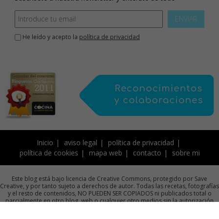
ENVIAR
He leído y acepto la
política de privacidad
Inicio
aviso legal
política de privacidad
política de cookies
mapa web
contacto
sobre mi
Este blog está bajo licencia de Creative Commons, protegido por Save
Creative, y por tanto sujeto a derechos de autor. Todas las recetas, fotografías
y el resto de contenidos, NO PUEDEN SER COPIADOS ni publicados total o
parcialmente en otro blog, web o cualquier otro medios sin la autorización
previa por escrito de la autora.