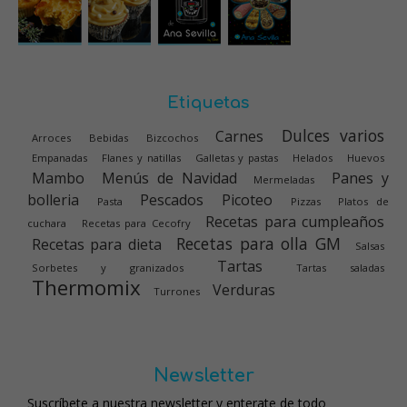
Etiquetas
Dulces varios
Carnes
Arroces
Bebidas
Bizcochos
Empanadas
Flanes y natillas
Galletas y pastas
Helados
Huevos
Mambo
Menús de Navidad
Panes y
Mermeladas
bolleria
Pescados
Picoteo
Pasta
Pizzas
Platos de
Recetas para cumpleaños
cuchara
Recetas para Cecofry
Recetas para olla GM
Recetas para dieta
Salsas
Tartas
Sorbetes y granizados
Tartas saladas
Thermomix
Verduras
Turrones
Newsletter
Suscríbete a nuestra newsletter y enterate de todo