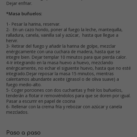
Dejar enfriar.
*Masa buñuelos:
1- Pesar la harina, reservar.
2- En un cazo hondo, poner al fuego la leche, mantequilla,
ralladura, canela, vainilla sal y azúcar, hasta que llegue a
hervir.
3- Retirar del fuego y añadir la harina de golpe, mezclar
enérgicamente con una cuchara de madera, hasta que se
integre bien. Dejar templar 10 minutos para que pierda calor.
4-Ir integrando en la masa huevo a huevo, mezclando
enérgicamente, no echar el siguiente huevo, hasta que no esté
integrado.Dejar reposar la masa 15 minutos, mientras
calentamos abundante aceite (girasol o de oliva suave) a
fuego medio-alto.
5- Coger porciones con dos cucharitas y freír los buñuelos,
tenderán a flotar ir removiéndolos para que se doren por igual.
Pasar a escurrir en papel de cocina
6- Rellenar con la crema fría y rebozar con azúcar y canela
mezclados.
Paso a paso