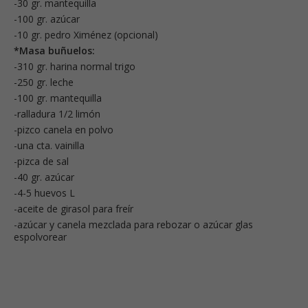
-30 gr. mantequilla
-100 gr. azúcar
-10 gr. pedro Ximénez (opcional)
*Masa buñuelos:
-310 gr. harina normal trigo
-250 gr. leche
-100 gr. mantequilla
-ralladura 1/2 limón
-pizco canela en polvo
-una cta. vainilla
-pizca de sal
-40 gr. azúcar
-4-5 huevos L
-aceite de girasol para freír
-azúcar y canela mezclada para rebozar o azúcar glas
espolvorear