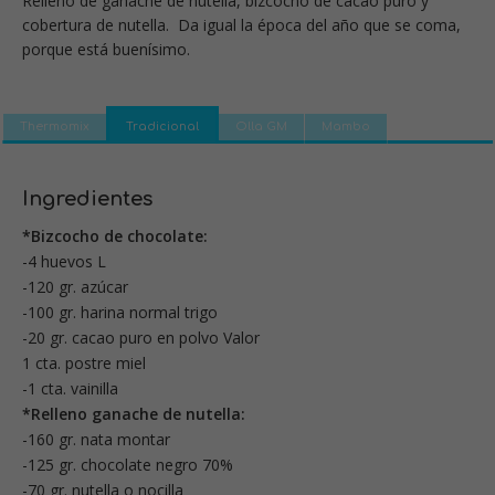
Relleno de ganache de nutella, bizcocho de cacao puro y
cobertura de nutella. Da igual la época del año que se coma,
porque está buenísimo.
Thermomix
Tradicional
Olla GM
Mambo
Ingredientes
*Bizcocho de chocolate:
-4 huevos L
-120 gr. azúcar
-100 gr. harina normal trigo
-20 gr. cacao puro en polvo Valor
1 cta. postre miel
-1 cta. vainilla
*Relleno ganache de nutella:
-160 gr. nata montar
-125 gr. chocolate negro 70%
-70 gr. nutella o nocilla