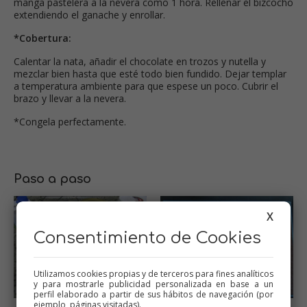
manga pastelera a la nevera como 1 hora. Rellenar el bizcocho
extendiendo el ganache y enrollar.
*Cobertura:
Calentar la nata, añadir el chocolate en trozos y nutella y
mezclar bien hasta que esté todo bien fundido. Dejar templar
a temperatura ambiente para que espese un poco. Cubrir el
brazo y llevar a la nevera.
*Congela perfectamente.
Paso a paso
X
Consentimiento de Cookies
Utilizamos cookies propias y de terceros para fines analíticos
y para mostrarle publicidad personalizada en base a un
perfil elaborado a partir de sus hábitos de navegación (por
ejemplo, páginas visitadas).