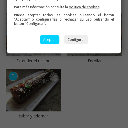
Ingredientes
Plancha bizcocho de cacao
puro
Para más información consulte la
política de cookies
.
Puede aceptar todas las cookies pulsando el botón
"Aceptar" o configurarlas o rechazar su uso pulsando el
botón "Configurar".
Aceptar
Configurar
Extender el relleno
Enrollar
cubrir y adornar