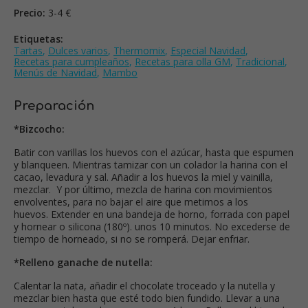
Precio:
3-4 €
Etiquetas:
Tartas
,
Dulces varios
,
Thermomix
,
Especial Navidad
,
Recetas para cumpleaños
,
Recetas para olla GM
,
Tradicional
,
Menús de Navidad
,
Mambo
Preparación
*Bizcocho:
Batir con varillas los huevos con el azúcar, hasta que espumen
y blanqueen. Mientras tamizar con un colador la harina con el
cacao, levadura y sal. Añadir a los huevos la miel y vainilla,
mezclar. Y por último, mezcla de harina con movimientos
envolventes, para no bajar el aire que metimos a los
huevos. Extender en una bandeja de horno, forrada con papel
y hornear o silicona (180º). unos 10 minutos. No excederse de
tiempo de horneado, si no se romperá. Dejar enfriar.
*Relleno ganache de nutella:
Calentar la nata, añadir el chocolate troceado y la nutella y
mezclar bien hasta que esté todo bien fundido. Llevar a una