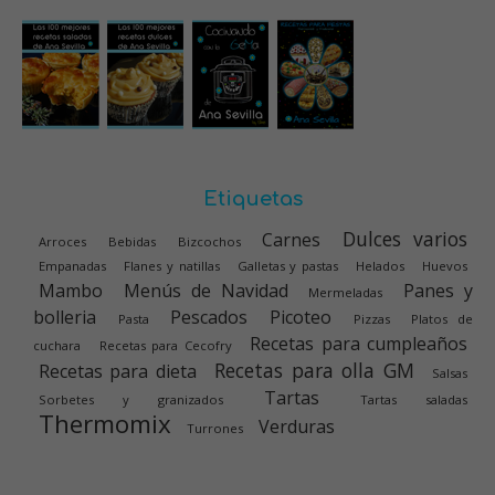
Etiquetas
Dulces varios
Carnes
Arroces
Bebidas
Bizcochos
Empanadas
Flanes y natillas
Galletas y pastas
Helados
Huevos
Mambo
Menús de Navidad
Panes y
Mermeladas
bolleria
Pescados
Picoteo
Pasta
Pizzas
Platos de
Recetas para cumpleaños
cuchara
Recetas para Cecofry
Recetas para olla GM
Recetas para dieta
Salsas
Tartas
Sorbetes y granizados
Tartas saladas
Thermomix
Verduras
Turrones