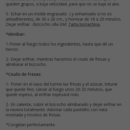
queden grupos, a baja velocidad, para que no se baje el aire.
5- Echar en un molde engrasado ( y enharinado si no es
antiadherente), de 36 x 26 cm., y hornear de 18 a 20 minutos.
Dejar enfriar. -Bizcocho olla GM:
Tarta borrachina.
*Almíbar:
1-Poner al fuego todos los ingredientes, hasta que dé un
hervor.
2- Dejar enfriar, mientras hacemos el coulis de fresas y
almibarar el bizcocho.
*Coulis de fresas:
1- Poner en el vaso del turmix las fresas y el azúcar, triturar
que quede fino. Llevar al fuego unos 20-25 minutos, que
quede espeso, al enfriar espesará más.
2- En caliente, cubrir el bizcocho almibarado y dejar enfriar en
la nevera totalmente. Adornar cada pastelito con nata
montada y trocitos de fresas.
*Congelan perfectamente.