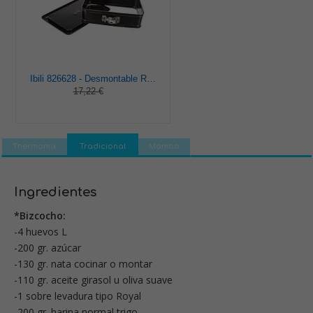
Ibili 826628 - Desmontable Rectang.Con Base Extra 28X18
17,22 €
Thermomix
Tradicional
Mambo
Ingredientes
*Bizcocho:
-4 huevos L
-200 gr. azúcar
-130 gr. nata cocinar o montar
-110 gr. aceite girasol u oliva suave
-1 sobre levadura tipo Royal
-200 gr. harina normal trigo