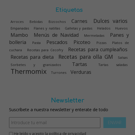
Etiquetas
Dulces varios
Carnes
Arroces
Bebidas
Bizcochos
Empanadas
Flanes y natillas
Galletas y pastas
Helados
Huevos
Mambo
Menús de Navidad
Panes y
Mermeladas
bolleria
Pescados
Picoteo
Pasta
Pizzas
Platos de
Recetas para cumpleaños
cuchara
Recetas para Cecofry
Recetas para olla GM
Recetas para dieta
Salsas
Tartas
Sorbetes y granizados
Tartas saladas
Thermomix
Verduras
Turrones
Newsletter
Suscríbete a nuestra newsletter y enterate de todo
ENVIAR
He leído y acepto la
política de privacidad