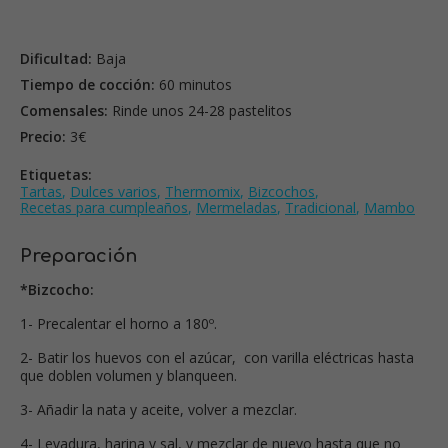
Dificultad:
Baja
Tiempo de cocción:
60 minutos
Comensales:
Rinde unos 24-28 pastelitos
Precio:
3€
Etiquetas:
Tartas
,
Dulces varios
,
Thermomix
,
Bizcochos
,
Recetas para cumpleaños
,
Mermeladas
,
Tradicional
,
Mambo
Preparación
*Bizcocho:
1- Precalentar el horno a 180º.
2- Batir los huevos con el azúcar, con varilla eléctricas hasta
que doblen volumen y blanqueen.
3- Añadir la nata y aceite, volver a mezclar.
4- Levadura, harina y sal, y mezclar de nuevo hasta que no