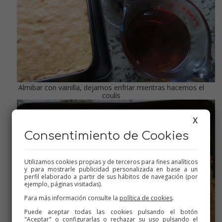
Almibar con vainilla, dejamos enfriar mientras hacemos el
coulis
X
Consentimiento de Cookies
Utilizamos cookies propias y de terceros para fines analíticos
y para mostrarle publicidad personalizada en base a un
perfil elaborado a partir de sus hábitos de navegación (por
ejemplo, páginas visitadas).
Para más información consulte la
política de cookies
.
Puede aceptar todas las cookies pulsando el botón
"Aceptar" o configurarlas o rechazar su uso pulsando el