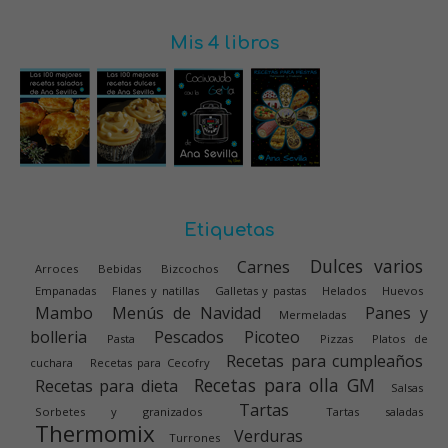
Mis 4 libros
Etiquetas
Dulces varios
Carnes
Arroces
Bebidas
Bizcochos
Empanadas
Flanes y natillas
Galletas y pastas
Helados
Huevos
Mambo
Menús de Navidad
Panes y
Mermeladas
bolleria
Pescados
Picoteo
Pasta
Pizzas
Platos de
Recetas para cumpleaños
cuchara
Recetas para Cecofry
Recetas para olla GM
Recetas para dieta
Salsas
Tartas
Sorbetes y granizados
Tartas saladas
Thermomix
Verduras
Turrones