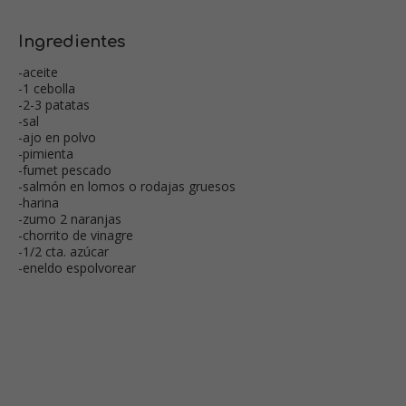
Ingredientes
-aceite
-1 cebolla
-2-3 patatas
-sal
-ajo en polvo
-pimienta
-fumet pescado
-salmón en lomos o rodajas gruesos
-harina
-zumo 2 naranjas
-chorrito de vinagre
-1/2 cta. azúcar
-eneldo espolvorear