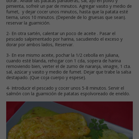
dorar.. Añadir las patatas panaderas, sal, ajo en polvo y
pimienta, sofreír un par de minutos. Agregar vasito y medio de
fumet, y dejar cocer unos minutos, hasta que la patata esté
tierna, unos 10 minutos. (Depende de lo gruesas que sean).
reservar la guarnición.
2- En otra sartén, calentar un poco de aceite . Pasar el
pescado salpimentado por harina, sacudiendo el exceso y
dorar por ambos lados, Reservar.
3- En ese mismo aceite, pochar la 1/2 cebolla en juliana,
cuando esté blanda, rehogar con 1 cda, sopera de harina
removiendo bien, verter el de zumo de naranja, vinagre, 1 cta.
sal, azúcar y vasito y medio de fumet. Dejar que trabe la salsa
destapado. (Que coja cuerpo y espese).
4- Introducir el pescado y cocer unos 5-8 minutos. Servir el
salmón con la guarnición de patatas espolvoreado de eneldo.