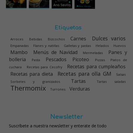
Etiquetas
Dulces varios
Carnes
Arroces
Bebidas
Bizcochos
Empanadas
Flanes y natillas
Galletas y pastas
Helados
Huevos
Mambo
Menús de Navidad
Panes y
Mermeladas
bolleria
Pescados
Picoteo
Pasta
Pizzas
Platos de
Recetas para cumpleaños
cuchara
Recetas para Cecofry
Recetas para olla GM
Recetas para dieta
Salsas
Tartas
Sorbetes y granizados
Tartas saladas
Thermomix
Verduras
Turrones
Newsletter
Suscríbete a nuestra newsletter y enterate de todo