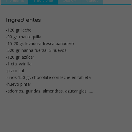
Thermomix
Tradicional
Olla GM
Mambo
Ingredientes
-120 gr. leche
-90 gr. mantequilla
-15-20 gr. levadura fresca panadero
-520 gr. harina fuerza -3 huevos
-120 gr. azúcar
-1 cta. vainilla
-pizco sal
-unos 150 gr. chocolate con leche en tableta
-huevo pintar
-adornos, guindas, almendras, azúcar glas.......