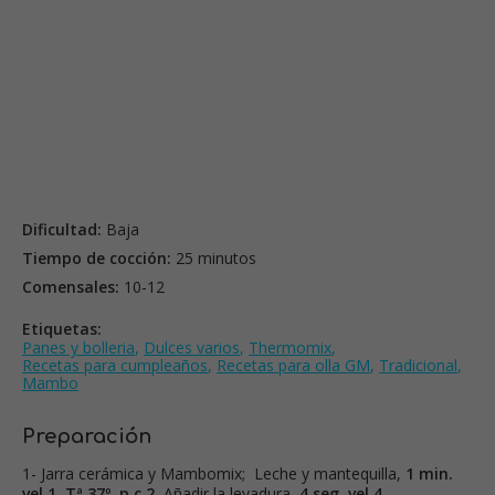
Dificultad:
Baja
Tiempo de cocción:
25 minutos
Comensales:
10-12
Etiquetas:
Panes y bolleria
,
Dulces varios
,
Thermomix
,
Recetas para cumpleaños
,
Recetas para olla GM
,
Tradicional
,
Mambo
Preparación
1- Jarra cerámica y Mambomix; Leche y mantequilla,
1
min.
vel.1, Tª 37º, p.c.2.
Añadir la levadura,
4 seg, vel.4.