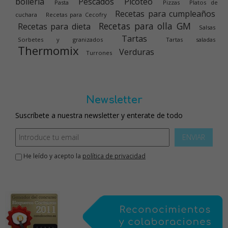
bolleria
Pescados
Picoteo
Pasta
Pizzas
Platos de
Recetas para cumpleaños
cuchara
Recetas para Cecofry
Recetas para olla GM
Recetas para dieta
Salsas
Tartas
Sorbetes y granizados
Tartas saladas
Thermomix
Verduras
Turrones
Newsletter
Suscríbete a nuestra newsletter y enterate de todo
ENVIAR
He leído y acepto la
política de privacidad