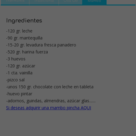
Thermomix
Tradicional
Olla GM
Mambo
Ingredientes
-120 gr. leche
-90 gr. mantequilla
-15-20 gr. levadura fresca panadero
-520 gr. harina fuerza
-3 huevos
-120 gr. azúcar
-1 cta. vainilla
-pizco sal
-unos 150 gr. chocolate con leche en tableta
-huevo pintar
-adornos, guindas, almendras, azúcar glas.......
Si deseas adquirir una mambo pincha AQUI