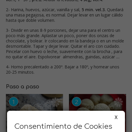
2- Harina, huevos, azúcar, vainilla y sal,
5 min. vel.3.
Quedará
una masa pegajosa, es normal. Dejar levar en un lugar cálido
hasta que doble volumen.
3- Dividir en unas 8-9 porciones, dejar una para el centro un
poco más grande. Aplastar un poco, poner dos onzas de
chocolate, y bolear. Ir colocando en la bandeja o en un molde
desmontable. Tapar y dejar levar. Quitar el aro con cuidado.
Pincelar con huevo o leche, suavemente con la brocha , para
no quitar el aire. Espolvorear almendras, guindas, azúcar ....
4- Horno precalentado a 200º. Bajar a 180º, y hornear unos
20-25 minutos.
Paso a paso
X
Consentimiento de Cookies