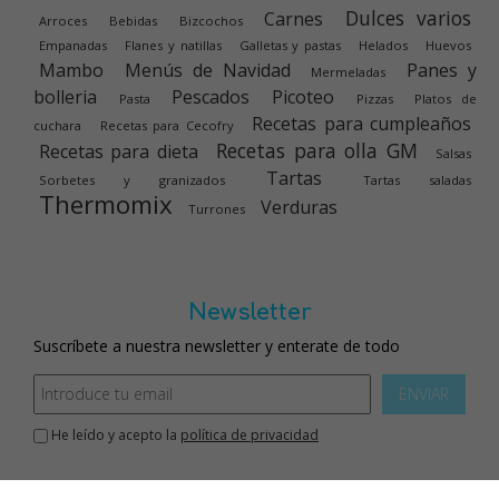
Dulces varios
Carnes
Arroces
Bebidas
Bizcochos
Empanadas
Flanes y natillas
Galletas y pastas
Helados
Huevos
Mambo
Menús de Navidad
Panes y
Mermeladas
bolleria
Pescados
Picoteo
Pasta
Pizzas
Platos de
Recetas para cumpleaños
cuchara
Recetas para Cecofry
Recetas para olla GM
Recetas para dieta
Salsas
Tartas
Sorbetes y granizados
Tartas saladas
Thermomix
Verduras
Turrones
Newsletter
Suscríbete a nuestra newsletter y enterate de todo
ENVIAR
He leído y acepto la
política de privacidad