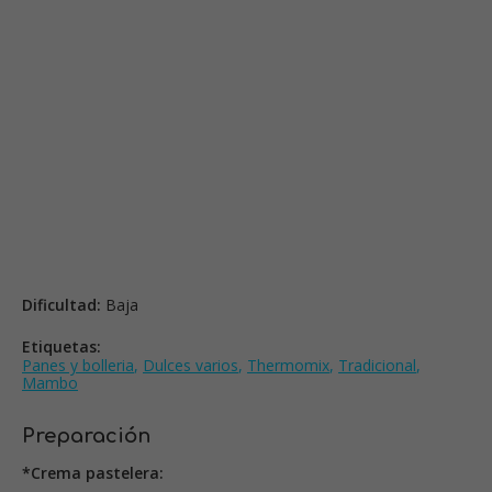
Dificultad:
Baja
Etiquetas:
Panes y bolleria
,
Dulces varios
,
Thermomix
,
Tradicional
,
Mambo
Preparación
*Crema pastelera: