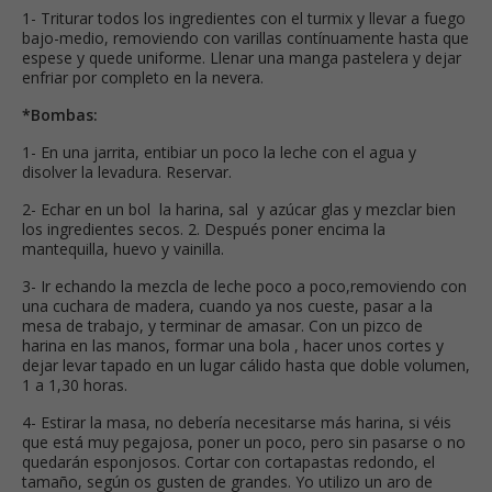
1- Triturar todos los ingredientes con el turmix y llevar a fuego
bajo-medio, removiendo con varillas contínuamente hasta que
espese y quede uniforme. Llenar una manga pastelera y dejar
enfriar por completo en la nevera.
*Bombas:
1- En una jarrita, entibiar un poco la leche con el agua y
disolver la levadura. Reservar.
2- Echar en un bol la harina, sal y azúcar glas y mezclar bien
los ingredientes secos. 2. Después poner encima la
mantequilla, huevo y vainilla.
3- Ir echando la mezcla de leche poco a poco,removiendo con
una cuchara de madera, cuando ya nos cueste, pasar a la
mesa de trabajo, y terminar de amasar. Con un pizco de
harina en las manos, formar una bola , hacer unos cortes y
dejar levar tapado en un lugar cálido hasta que doble volumen,
1 a 1,30 horas.
4- Estirar la masa, no debería necesitarse más harina, si véis
que está muy pegajosa, poner un poco, pero sin pasarse o no
quedarán esponjosos. Cortar con cortapastas redondo, el
tamaño, según os gusten de grandes. Yo utilizo un aro de