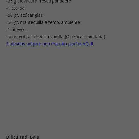
-35 gr. levadura fresca panadero
-1 cta. sal
-50 gr. azúcar glas
-50 gr. mantequilla a temp. ambiente
-1 huevo L
-unas gotitas esencia vainilla (O azúcar vainillada)
Si deseas adquirir una mambo pincha AQUI
Dificultad:
Baja