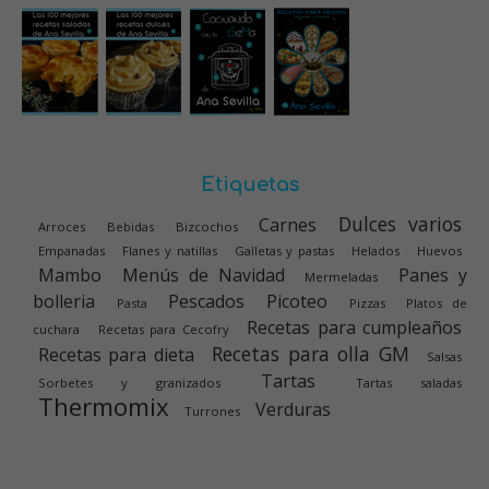
Etiquetas
Dulces varios
Carnes
Arroces
Bebidas
Bizcochos
Empanadas
Flanes y natillas
Galletas y pastas
Helados
Huevos
Mambo
Menús de Navidad
Panes y
Mermeladas
bolleria
Pescados
Picoteo
Pasta
Pizzas
Platos de
Recetas para cumpleaños
cuchara
Recetas para Cecofry
Recetas para olla GM
Recetas para dieta
Salsas
Tartas
Sorbetes y granizados
Tartas saladas
Thermomix
Verduras
Turrones