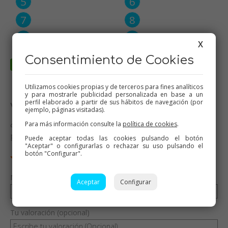
X
Consentimiento de Cookies
Utilizamos cookies propias y de terceros para fines analíticos
y para mostrarle publicidad personalizada en base a un
perfil elaborado a partir de sus hábitos de navegación (por
Valora esta receta
ejemplo, páginas visitadas).
¿Te ha gustado esta receta? Valórala y dime qué
Para más información consulte la
política de cookies
.
piensas
Puede aceptar todas las cookies pulsando el botón
"Aceptar" o configurarlas o rechazar su uso pulsando el
botón "Configurar".
Nombre (opcional)
Aceptar
Configurar
Tu valoración (opcional)