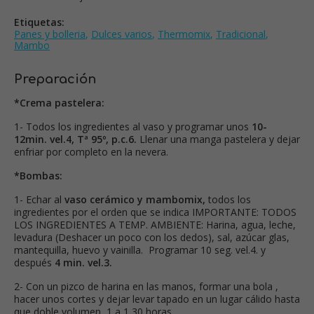
Etiquetas:
Panes y bolleria
,
Dulces varios
,
Thermomix
,
Tradicional
,
Mambo
Preparación
*Crema pastelera:
1- Todos los ingredientes al vaso y programar unos
10-
12min. vel.4, Tª 95º, p.c.6.
Llenar una manga pastelera y dejar
enfriar por completo en la nevera.
*Bombas:
1- Echar al
vaso cerámico y mambomix,
todos los
ingredientes por el orden que se indica IMPORTANTE: TODOS
LOS INGREDIENTES A TEMP. AMBIENTE: Harina, agua, leche,
levadura (Deshacer un poco con los dedos), sal, azúcar glas,
mantequilla, huevo y vainilla. Programar 10 seg. vel.4. y
después
4 min. vel.3.
2- Con un pizco de harina en las manos, formar una bola ,
hacer unos cortes y dejar levar tapado en un lugar cálido hasta
que doble volumen, 1 a 1,30 horas.