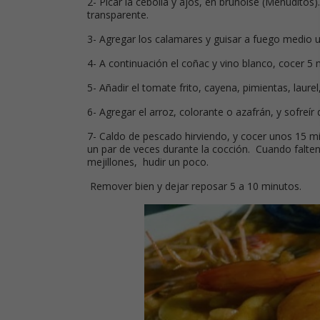
2- Picar la cebolla y ajos, en brunoise (Menuditos
transparente.
3- Agregar los calamares y guisar a fuego medio 
4- A continuación el coñac y vino blanco, cocer 5
5- Añadir el tomate frito, cayena, pimientas, laurel
6- Agregar el arroz, colorante o azafrán, y sofreí
7- Caldo de pescado hirviendo, y cocer unos 15 m
un par de veces durante la cocción. Cuando falten 
mejillones, hudir un poco.
Remover bien y dejar reposar 5 a 10 minutos.