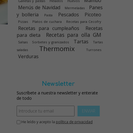
Mambo
Galletas y pastas
Helados
Huevos
Menús de Navidad
Panes
Mermeladas
y bolleria
Pescados
Picoteo
Pasta
Pizzas
Platos de cuchara
Recetas para Cecofry
Recetas para cumpleaños
Recetas
Recetas para olla GM
para dieta
Tartas
Salsas
Sorbetes y granizados
Tartas
Thermomix
saladas
Turrones
Verduras
Newsletter
Suscríbete a nuestra newsletter y enterate
de todo
ENVIAR
He leído y acepto la
política de privacidad