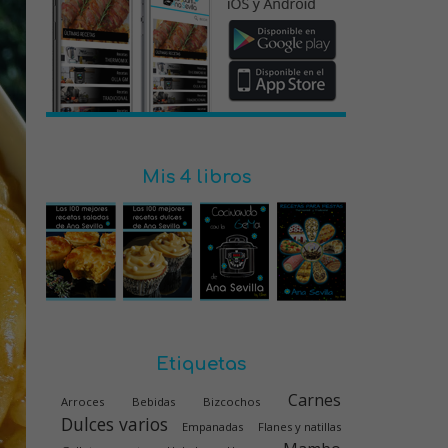
Mis 4 libros
Etiquetas
Carnes
Arroces
Bebidas
Bizcochos
Dulces varios
Empanadas
Flanes y natillas