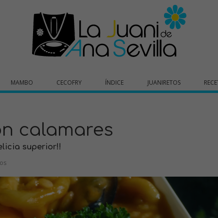
MAMBO
CECOFRY
ÍNDICE
JUANIRETOS
RECE
on calamares
icia superior!!
ios