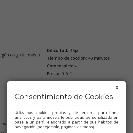
Dificultad:
Baja
Según os guste más o
Tiempo de cocción:
40 minutos
Comensales:
4
Precio:
5-6 €
Etiquetas:
X
Pescados
,
Thermomix
,
Arroces
,
Recetas para olla GM
,
Tradicional
,
Consentimiento de Cookies
Menús de Navidad
,
Mambo
Utilizamos cookies propias y de terceros para fines
analíticos y para mostrarle publicidad personalizada en
base a un perfil elaborado a partir de sus hábitos de
ervar.
navegación (por ejemplo, páginas visitadas).