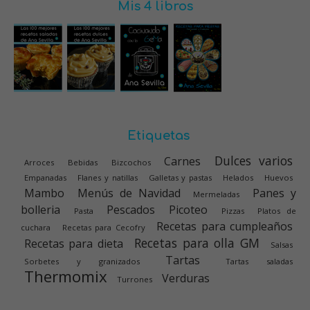
Mis 4 libros
Etiquetas
Dulces varios
Carnes
Arroces
Bebidas
Bizcochos
Empanadas
Flanes y natillas
Galletas y pastas
Helados
Huevos
Mambo
Menús de Navidad
Panes y
Mermeladas
bolleria
Pescados
Picoteo
Pasta
Pizzas
Platos de
Recetas para cumpleaños
cuchara
Recetas para Cecofry
Recetas para olla GM
Recetas para dieta
Salsas
Tartas
Sorbetes y granizados
Tartas saladas
Thermomix
Verduras
Turrones