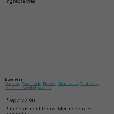
Ingredientes
Etiquetas:
Verduras
,
Thermomix
,
Picoteo
,
Mermeladas
,
Tradicional
,
Menús de Navidad
,
Mambo
Preparación
Pimientos confitados. Mermelada de
pimientos