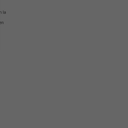
n la
en