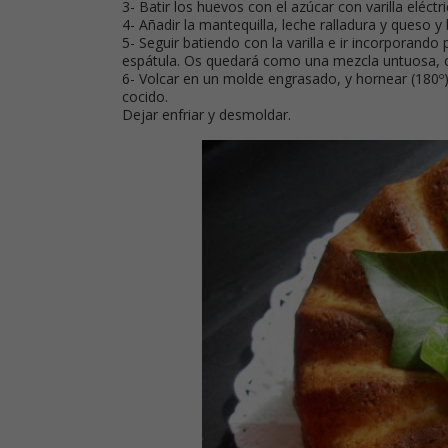
3- Batir los huevos con el azúcar con varilla eléc
4- Añadir la mantequilla, leche ralladura y queso 
5- Seguir batiendo con la varilla e ir incorporand
espátula. Os quedará como una mezcla untuosa,
6- Volcar en un molde engrasado, y hornear (180º),
cocido.
Dejar enfriar y desmoldar.