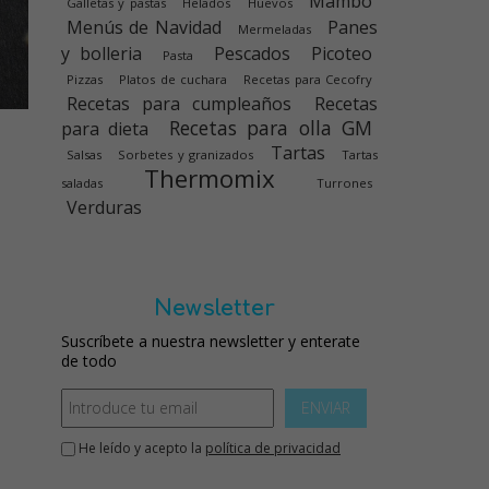
Mambo
Galletas y pastas
Helados
Huevos
Menús de Navidad
Panes
Mermeladas
y bolleria
Pescados
Picoteo
Pasta
Pizzas
Platos de cuchara
Recetas para Cecofry
Recetas para cumpleaños
Recetas
Recetas para olla GM
para dieta
Tartas
Salsas
Sorbetes y granizados
Tartas
Thermomix
saladas
Turrones
Verduras
Newsletter
Suscríbete a nuestra newsletter y enterate
de todo
ENVIAR
He leído y acepto la
política de privacidad