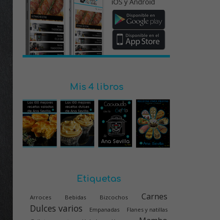
Mis 4 libros
Etiquetas
Carnes
Arroces
Bebidas
Bizcochos
Dulces varios
Empanadas
Flanes y natillas