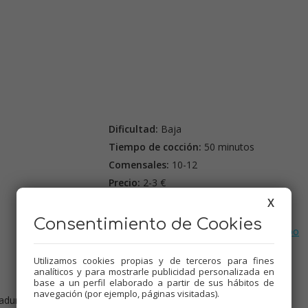
Dificultad:
Baja
Tiempo de cocción:
50 minutos
Comensales:
10-12
Precio:
2-3 €
X
Etiquetas:
Dulces varios
,
Thermomix
,
Bizcochos
,
Consentimiento de Cookies
Recetas para olla GM
,
Tradicional
,
Mambo
Utilizamos cookies propias y de terceros para fines
analíticos y para mostrarle publicidad personalizada en
base a un perfil elaborado a partir de sus hábitos de
navegación (por ejemplo, páginas visitadas).
dura y sal, para darle aire. Reservar.