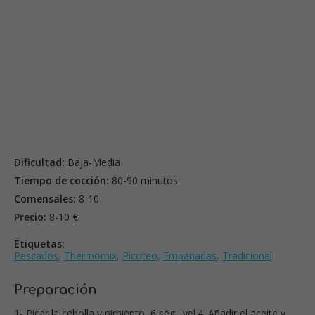
Dificultad:
Baja-Media
Tiempo de cocción:
80-90 minutos
Comensales:
8-10
Precio:
8-10 €
Etiquetas:
Pescados
,
Thermomix
,
Picoteo
,
Empanadas
,
Tradicional
Preparación
1- Picar la cebolla y pimiento, 6 seg., vel.4. Añadir el aceite y