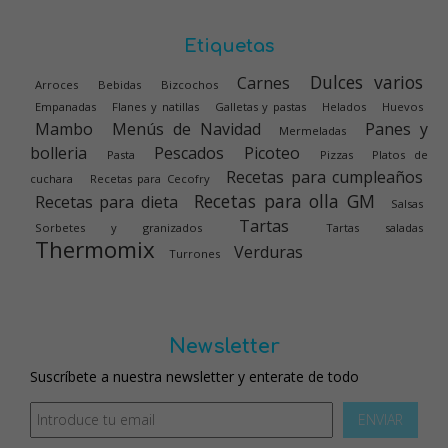
Etiquetas
Dulces varios
Carnes
Arroces
Bebidas
Bizcochos
Empanadas
Flanes y natillas
Galletas y pastas
Helados
Huevos
Mambo
Menús de Navidad
Panes y
Mermeladas
bolleria
Pescados
Picoteo
Pasta
Pizzas
Platos de
Recetas para cumpleaños
cuchara
Recetas para Cecofry
Recetas para olla GM
Recetas para dieta
Salsas
Tartas
Sorbetes y granizados
Tartas saladas
Thermomix
Verduras
Turrones
Newsletter
Suscríbete a nuestra newsletter y enterate de todo
ENVIAR