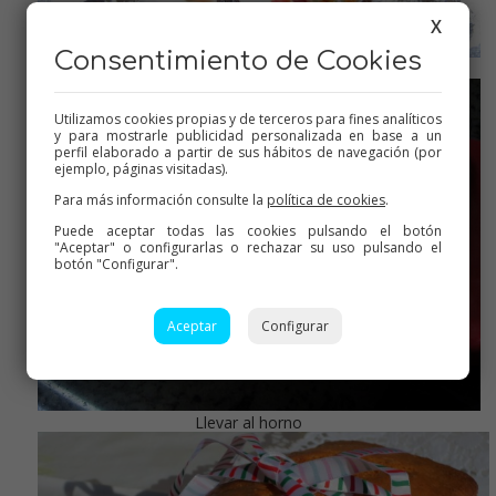
X
Consentimiento de Cookies
Añadir las pasas remojadas escurridas y las frutas troceadas
Utilizamos cookies propias y de terceros para fines analíticos
y para mostrarle publicidad personalizada en base a un
perfil elaborado a partir de sus hábitos de navegación (por
ejemplo, páginas visitadas).
Para más información consulte la
política de cookies
.
Puede aceptar todas las cookies pulsando el botón
"Aceptar" o configurarlas o rechazar su uso pulsando el
botón "Configurar".
Aceptar
Configurar
Llevar al horno