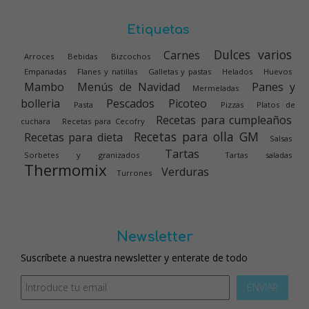
Etiquetas
Dulces varios
Carnes
Arroces
Bebidas
Bizcochos
Empanadas
Flanes y natillas
Galletas y pastas
Helados
Huevos
Mambo
Menús de Navidad
Panes y
Mermeladas
bolleria
Pescados
Picoteo
Pasta
Pizzas
Platos de
Recetas para cumpleaños
cuchara
Recetas para Cecofry
Recetas para olla GM
Recetas para dieta
Salsas
Tartas
Sorbetes y granizados
Tartas saladas
Thermomix
Verduras
Turrones
Newsletter
Suscríbete a nuestra newsletter y enterate de todo
ENVIAR