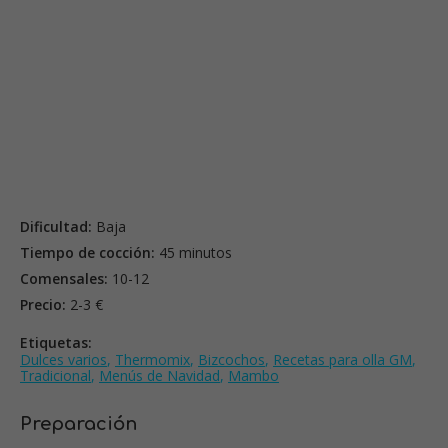
Dificultad:
Baja
Tiempo de cocción:
45 minutos
Comensales:
10-12
Precio:
2-3 €
Etiquetas:
Dulces varios
,
Thermomix
,
Bizcochos
,
Recetas para olla GM
,
Tradicional
,
Menús de Navidad
,
Mambo
Preparación