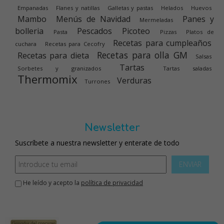
Empanadas
Flanes y natillas
Galletas y pastas
Helados
Huevos
Mambo
Menús de Navidad
Panes y
Mermeladas
bolleria
Pescados
Picoteo
Pasta
Pizzas
Platos de
Recetas para cumpleaños
cuchara
Recetas para Cecofry
Recetas para olla GM
Recetas para dieta
Salsas
Tartas
Sorbetes y granizados
Tartas saladas
Thermomix
Verduras
Turrones
Newsletter
Suscríbete a nuestra newsletter y enterate de todo
ENVIAR
He leído y acepto la
política de privacidad