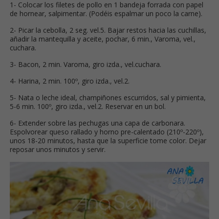
1- Colocar los filetes de pollo en 1 bandeja forrada con papel
de hornear, salpimentar. (Podéis espalmar un poco la carne).
2- Picar la cebolla, 2 seg. vel.5. Bajar restos hacia las cuchillas,
añadir la mantequilla y aceite, pochar, 6 min., Varoma, vel.,
cuchara.
3- Bacon, 2 min. Varoma, giro izda., vel.cuchara.
4- Harina, 2 min. 100º, giro izda., vel.2.
5- Nata o leche ideal, champiñones escurridos, sal y pimienta,
5-6 min. 100º, giro izda., vel.2. Reservar en un bol.
6- Extender sobre las pechugas una capa de carbonara.
Espolvorear queso rallado y horno pre-calentado (210º-220º),
unos 18-20 minutos, hasta que la superficie tome color. Dejar
reposar unos minutos y servir.