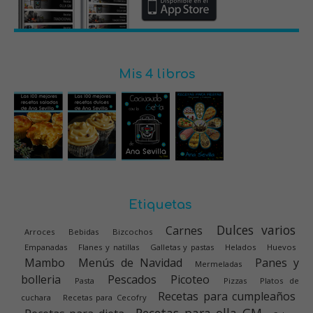
Mis 4 libros
Etiquetas
Dulces varios
Carnes
Arroces
Bebidas
Bizcochos
Empanadas
Flanes y natillas
Galletas y pastas
Helados
Huevos
Mambo
Menús de Navidad
Panes y
Mermeladas
bolleria
Pescados
Picoteo
Pasta
Pizzas
Platos de
Recetas para cumpleaños
cuchara
Recetas para Cecofry
Recetas para olla GM