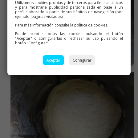
Utilizamos cookies propias y de terceros para fines analíticos
y para mostrarle publicidad personalizada en base a un
perfil elaborado a partir de sus hábitos de navegación (por
ejemplo, páginas visitadas).
Para más información consulte la
política de cookies
.
Puede aceptar todas las cookies pulsando el botón
"Aceptar" o configurarlas o rechazar su uso pulsando el
botón "Configurar".
Aceptar
Configurar
Al vaso con el resto de ingredientes