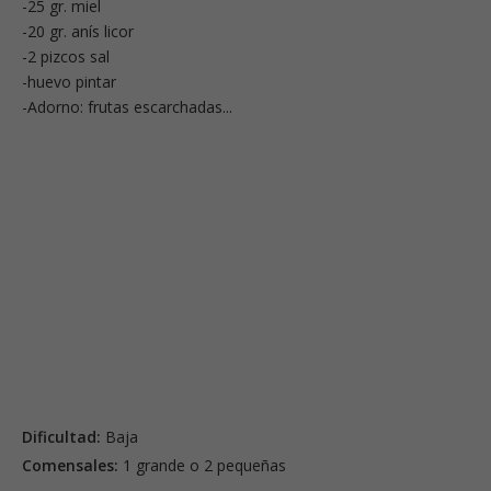
-25 gr. miel
-20 gr. anís licor
-2 pizcos sal
-huevo pintar
-Adorno: frutas escarchadas...
Dificultad:
Baja
Comensales:
1 grande o 2 pequeñas