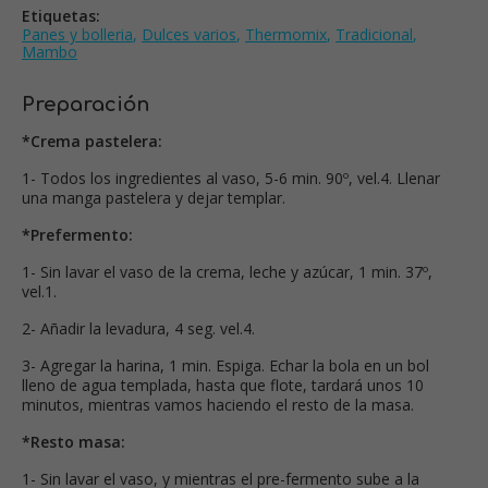
Etiquetas:
Panes y bolleria
,
Dulces varios
,
Thermomix
,
Tradicional
,
Mambo
Preparación
*Crema pastelera:
1- Todos los ingredientes al vaso, 5-6 min. 90º, vel.4. Llenar
una manga pastelera y dejar templar.
*Prefermento:
1- Sin lavar el vaso de la crema, leche y azúcar, 1 min. 37º,
vel.1.
2- Añadir la levadura, 4 seg. vel.4.
3- Agregar la harina, 1 min. Espiga. Echar la bola en un bol
lleno de agua templada, hasta que flote, tardará unos 10
minutos, mientras vamos haciendo el resto de la masa.
*Resto masa:
1- Sin lavar el vaso, y mientras el pre-fermento sube a la