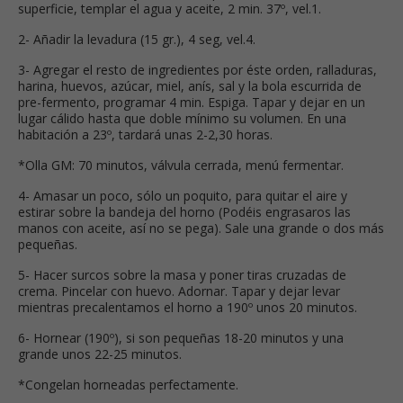
superficie, templar el agua y aceite, 2 min. 37º, vel.1.
2- Añadir la levadura (15 gr.), 4 seg, vel.4.
3- Agregar el resto de ingredientes por éste orden, ralladuras,
harina, huevos, azúcar, miel, anís, sal y la bola escurrida de
pre-fermento, programar 4 min. Espiga. Tapar y dejar en un
lugar cálido hasta que doble mínimo su volumen. En una
habitación a 23º, tardará unas 2-2,30 horas.
*Olla GM: 70 minutos, válvula cerrada, menú fermentar.
4- Amasar un poco, sólo un poquito, para quitar el aire y
estirar sobre la bandeja del horno (Podéis engrasaros las
manos con aceite, así no se pega). Sale una grande o dos más
pequeñas.
5- Hacer surcos sobre la masa y poner tiras cruzadas de
crema. Pincelar con huevo. Adornar. Tapar y dejar levar
mientras precalentamos el horno a 190º unos 20 minutos.
6- Hornear (190º), si son pequeñas 18-20 minutos y una
grande unos 22-25 minutos.
*Congelan horneadas perfectamente.