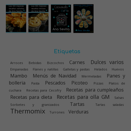
Etiquetas
Dulces varios
Carnes
Arroces
Bebidas
Bizcochos
Empanadas
Flanes y natillas
Galletas y pastas
Helados
Huevos
Mambo
Menús de Navidad
Panes y
Mermeladas
bolleria
Pescados
Picoteo
Pasta
Pizzas
Platos de
Recetas para cumpleaños
cuchara
Recetas para Cecofry
Recetas para olla GM
Recetas para dieta
Salsas
Tartas
Sorbetes y granizados
Tartas saladas
Thermomix
Verduras
Turrones