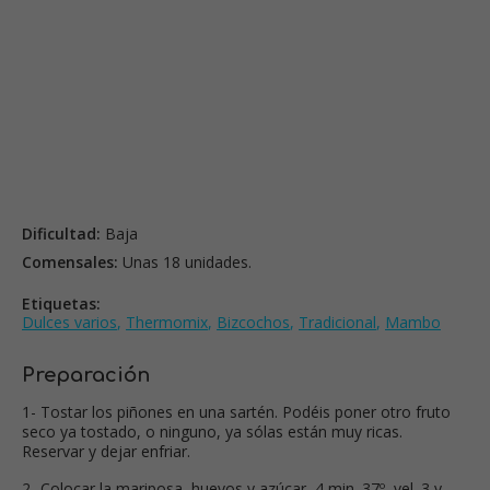
Dificultad:
Baja
Comensales:
Unas 18 unidades.
Etiquetas:
Dulces varios
,
Thermomix
,
Bizcochos
,
Tradicional
,
Mambo
Preparación
1- Tostar los piñones en una sartén. Podéis poner otro fruto
seco ya tostado, o ninguno, ya sólas están muy ricas.
Reservar y dejar enfriar.
2- Colocar la mariposa, huevos y azúcar, 4 min. 37º, vel. 3 y