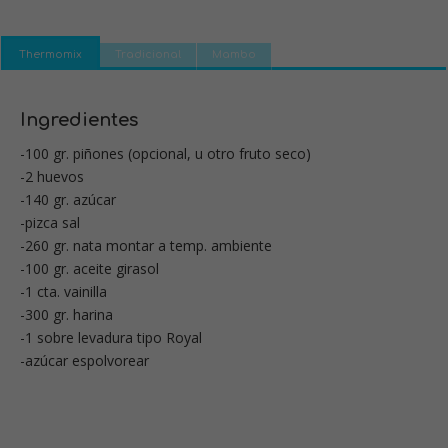
Thermomix
Tradicional
Mambo
Ingredientes
-100 gr. piñones (opcional, u otro fruto seco)
-2 huevos
-140 gr. azúcar
-pizca sal
-260 gr. nata montar a temp. ambiente
-100 gr. aceite girasol
-1 cta. vainilla
-300 gr. harina
-1 sobre levadura tipo Royal
-azúcar espolvorear