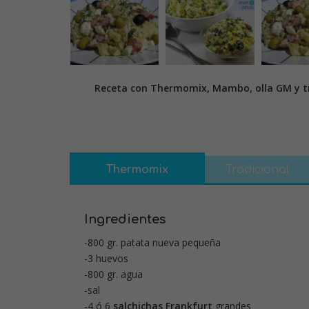
Receta con Thermomix, Mambo, olla GM y tr
Thermomix
Tradicional
Ingredientes
-800 gr. patata nueva pequeña
-3 huevos
-800 gr. agua
-sal
-4 ó 6
salchichas
Frankfurt
grandes