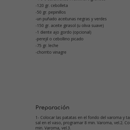
-120 gr. cebolleta
-50 gr. pepinillos
-un puñado aceitunas negras y verdes
-150 gr. aceite girasol (u oliva suave)
-1 diente ajo gordo (opcional)
-perejil o cebollino picado
-75 gr. leche
-chorrito vinagre
Preparación
1- Colocar las patatas en el fondo del varoma y tap
sal en el vaso, programar 8 min. Varoma, vel.2. Col
min. Varoma, vel.3.