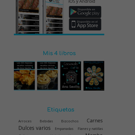
Mis 4 libros
Etiquetas
Carnes
Arroces
Bebidas
Bizcochos
Dulces varios
Empanadas
Flanes y natillas