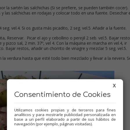
or la sartén las salchichas (Si se prefiere, se pueden también cocer).
 y las salchichas en rodajas y colocar todo en una fuente. Desechar e
4 seg. vel.4. Si os gusta más picadito, 2 seg. vel.5. Añadir a la fuente.
a, Reservar. Picar el ajo y cebollino o perejil 2 seb. vel.5. Bajar resto
he y pizco sal, 2 min. 37º, vel 4. Con la máquina en marcha en vel.4, ir
o. Bajar restos, añadir un chorrito de vinagre y mezclar 5 seg. vel.5.
 la verdura hasta que esté todo bien mezclado y llevar a la nevera. Se
X
Consentimiento de Cookies
Utilizamos cookies propias y de terceros para fines
analíticos y para mostrarle publicidad personalizada en
base a un perfil elaborado a partir de sus hábitos de
navegación (por ejemplo, páginas visitadas).