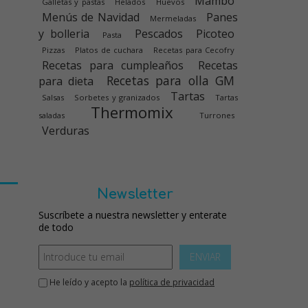
Mambo
Galletas y pastas
Helados
Huevos
Menús de Navidad
Panes
Mermeladas
y bolleria
Pescados
Picoteo
Pasta
Pizzas
Platos de cuchara
Recetas para Cecofry
Recetas para cumpleaños
Recetas
Recetas para olla GM
para dieta
Tartas
Salsas
Sorbetes y granizados
Tartas
Thermomix
saladas
Turrones
Verduras
Newsletter
Suscríbete a nuestra newsletter y enterate
de todo
ENVIAR
He leído y acepto la
política de privacidad