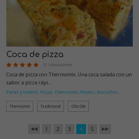
Coca de pizza
12 Valoraciones
Coca de pizza con Thermomix. Una coca salada con un
sabor a pizza rápi…
Panes y bolleria
Pizzas
Thermomix
Picoteo
Bizcochos
…
,
,
,
,
Thermomix
Tradicional
Olla GM
1
2
3
4
5