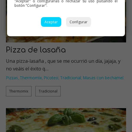
"Aceptar" o configurarlas o rechazar su uso pulsando el
botón "Configurar".
Aceptar
Configurar
Pizza de lasaña
Una pizza-lasaña , que se me ocurrió un día, jajaja, y
no veáis el éxito q…
Pizzas
Thermomix
Picoteo
Tradicional
Masas con bechamel
,
,
,
,
Thermomix
Tradicional