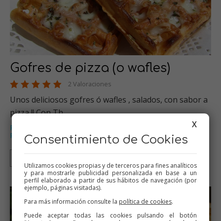
Gofres de pizza (o wafles)
2 Valoraciones
Unos deliciosos gofres ó wafles , salados, con sabor a
pizza !! Con Th…
X
Panes y bolleria
Pizzas
Thermomix
Picoteo
,
,
,
,
Recetas para cumpleaños
…
Consentimiento de Cookies
Thermomix
Tradicional
Utilizamos cookies propias y de terceros para fines analíticos
y para mostrarle publicidad personalizada en base a un
perfil elaborado a partir de sus hábitos de navegación (por
ejemplo, páginas visitadas).
Para más información consulte la
política de cookies
.
Puede aceptar todas las cookies pulsando el botón