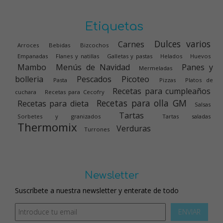
Etiquetas
Dulces varios
Carnes
Arroces
Bebidas
Bizcochos
Empanadas
Flanes y natillas
Galletas y pastas
Helados
Huevos
Mambo
Menús de Navidad
Panes y
Mermeladas
bolleria
Pescados
Picoteo
Pasta
Pizzas
Platos de
Recetas para cumpleaños
cuchara
Recetas para Cecofry
Recetas para olla GM
Recetas para dieta
Salsas
Tartas
Sorbetes y granizados
Tartas saladas
Thermomix
Verduras
Turrones
Newsletter
Suscríbete a nuestra newsletter y enterate de todo
ENVIAR