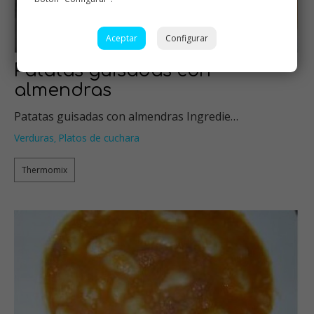
Aceptar
Configurar
Patatas guisadas con
almendras
Patatas guisadas con almendras Ingredie…
Verduras
Platos de cuchara
,
Thermomix