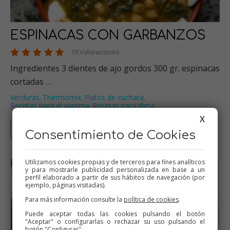
ESPINACAS CON GARBANZOS
19 Valoraciones
Ingredientes 3 dientes de ajo gordos 300 gr. espinacas
cortadas …
Verduras
Thermomix
Platos de cuchara
,
,
,
Recetas para el varoma
Recetas para dieta
…
,
X
Thermomix
Tradicional
Consentimiento de Cookies
Utilizamos cookies propias y de terceros para fines analíticos
y para mostrarle publicidad personalizada en base a un
perfil elaborado a partir de sus hábitos de navegación (por
ejemplo, páginas visitadas).
Para más información consulte la
política de cookies
.
Puede aceptar todas las cookies pulsando el botón
"Aceptar" o configurarlas o rechazar su uso pulsando el
botón "Configurar".