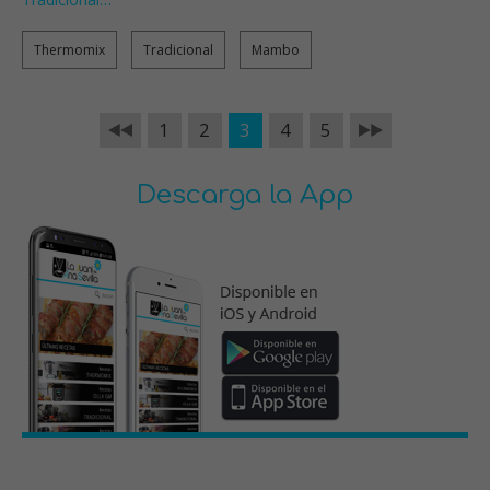
Thermomix
Tradicional
Mambo
1
2
3
4
5
Descarga la App