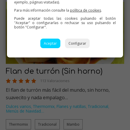
ejemplo, páginas visitadas).
Para más información consulte la
política de cookies
.
Puede aceptar todas las cookies pulsando el botón
"Aceptar" o configurarlas o rechazar su uso pulsando el
botón "Configurar".
Aceptar
Configurar
Flan de turrón (Sin horno)
113 Valoraciones
El flan de turrón más fácil del mundo, sin horno,
suavecito y nada empalago…
Dulces varios
Thermomix
Flanes y natillas
Tradicional
,
,
,
,
Menús de Navidad
…
Thermomix
Tradicional
Mambo