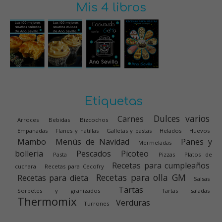
Mis 4 libros
Etiquetas
Dulces varios
Carnes
Arroces
Bebidas
Bizcochos
Empanadas
Flanes y natillas
Galletas y pastas
Helados
Huevos
Mambo
Menús de Navidad
Panes y
Mermeladas
bolleria
Pescados
Picoteo
Pasta
Pizzas
Platos de
Recetas para cumpleaños
cuchara
Recetas para Cecofry
Recetas para olla GM
Recetas para dieta
Salsas
Tartas
Sorbetes y granizados
Tartas saladas
Thermomix
Verduras
Turrones