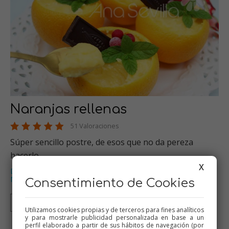
Naranjas rellenas
51 Valoraciones
Súper sencillo postre, de esos que no da pereza
hacerlo.…
X
Dulces varios
Thermomix
Flanes y natillas
Tradicional
,
,
,
,
Menús de Navidad
…
Consentimiento de Cookies
Thermomix
Tradicional
Mambo
Utilizamos cookies propias y de terceros para fines analíticos
y para mostrarle publicidad personalizada en base a un
perfil elaborado a partir de sus hábitos de navegación (por