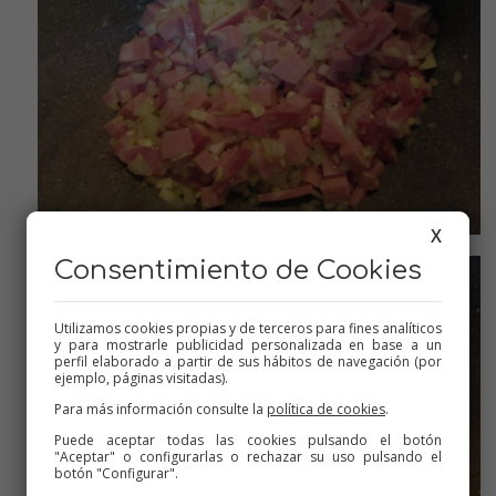
X
Hacer el sofrito
Consentimiento de Cookies
Utilizamos cookies propias y de terceros para fines analíticos
y para mostrarle publicidad personalizada en base a un
perfil elaborado a partir de sus hábitos de navegación (por
ejemplo, páginas visitadas).
Para más información consulte la
política de cookies
.
Puede aceptar todas las cookies pulsando el botón
"Aceptar" o configurarlas o rechazar su uso pulsando el
botón "Configurar".