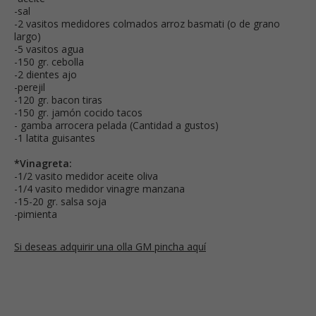
-sal
-2 vasitos medidores colmados arroz basmati (o de grano
largo)
-5 vasitos agua
-150 gr. cebolla
-2 dientes ajo
-perejil
-120 gr. bacon tiras
-150 gr. jamón cocido tacos
- gamba arrocera pelada (Cantidad a gustos)
-1 latita guisantes
*Vinagreta:
-1/2 vasito medidor aceite oliva
-1/4 vasito medidor vinagre manzana
-15-20 gr. salsa soja
-pimienta
Si deseas adquirir una olla GM pincha aquí