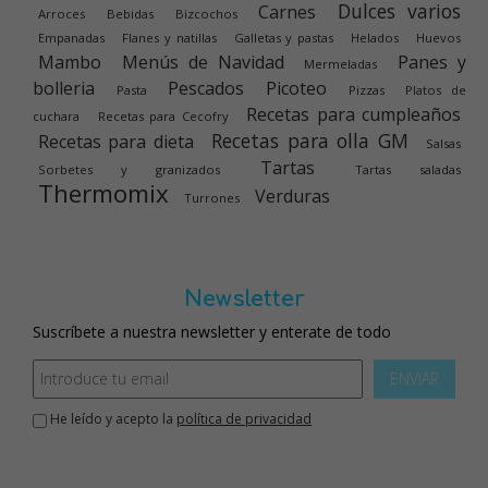
Dulces varios
Carnes
Arroces
Bebidas
Bizcochos
Empanadas
Flanes y natillas
Galletas y pastas
Helados
Huevos
Mambo
Menús de Navidad
Panes y
Mermeladas
bolleria
Pescados
Picoteo
Pasta
Pizzas
Platos de
Recetas para cumpleaños
cuchara
Recetas para Cecofry
Recetas para olla GM
Recetas para dieta
Salsas
Tartas
Sorbetes y granizados
Tartas saladas
Thermomix
Verduras
Turrones
Newsletter
Suscríbete a nuestra newsletter y enterate de todo
ENVIAR
He leído y acepto la
política de privacidad