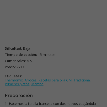
Dificultad:
Baja
Tiempo de cocción:
15 minutos
Comensales:
4-5
Precio:
2-3 €
Etiquetas:
Thermomix
,
Arroces
,
Recetas para olla GM
,
Tradicional
,
Primeros platos
,
Mambo
Preparación
1- Hacemos la tortilla francesa con dos huevos cuajándola