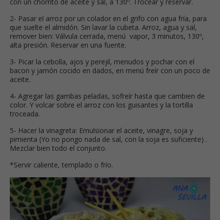
con un chorrito de aceite y sal, a 130º. Trocear y reservar.
2- Pasar el arroz por un colador en el grifo con agua fría, para
que suelte el almidón. Sin lavar la cubeta. Arroz, agua y sal,
remover bien: Válvula cerrada, menú vapor, 3 minutos, 130º,
alta presión. Reservar en una fuente.
3- Picar la cebolla, ajos y perejil, menudos y pochar con el
bacon y jamón cocido en dados, en menú freír con un poco de
aceite.
4- Agregar las gambas peladas, sofreír hasta que cambien de
color. Y volcar sobre el arroz con los guisantes y la tortilla
troceada.
5- Hacer la vinagreta: Emulsionar el aceite, vinagre, soja y
pimienta (Yo no pongo nada de sal, con la soja es suficiente) .
Mezclar bien todo el conjunto.
*Servir caliente, templado o frío.