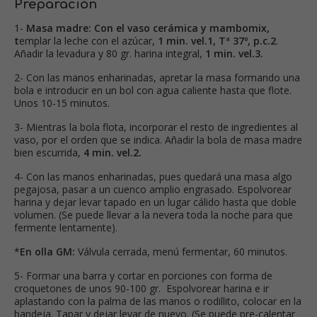
Preparación
1-
Masa madre: Con el vaso cerámica y mambomix,
t
emplar la leche con el azúcar,
1 min. vel.1, Tª 37º, p.c.2
.
Añadir la levadura y 80 gr. harina integral,
1 min. vel.3.
2- Con las manos enharinadas, apretar la masa formando una
bola e introducir en un bol con agua caliente hasta que flote.
Unos 10-15 minutos.
3- Mientras la bola flota, incorporar el resto de ingredientes al
vaso, por el orden que se indica. Añadir la bola de masa madre
bien escurrida,
4 min. vel.2.
4- Con las manos enharinadas, pues quedará una masa algo
pegajosa, pasar a un cuenco amplio engrasado. Espolvorear
harina y dejar levar tapado en un lugar cálido hasta que doble
volumen. (Se puede llevar a la nevera toda la noche para que
fermente lentamente).
*
En olla GM:
Válvula cerrada, menú fermentar, 60 minutos.
5- Formar una barra y cortar en porciones con forma de
croquetones de unos 90-100 gr. Espolvorear harina e ir
aplastando con la palma de las manos o rodillito, colocar en la
bandeja. Tapar y dejar levar de nuevo. (Se puede pre-calentar