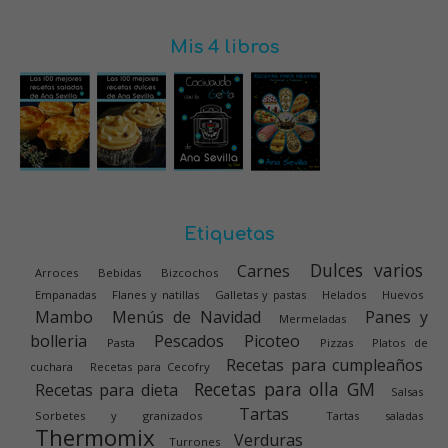
Mis 4 libros
Etiquetas
Dulces varios
Carnes
Arroces
Bebidas
Bizcochos
Empanadas
Flanes y natillas
Galletas y pastas
Helados
Huevos
Mambo
Menús de Navidad
Panes y
Mermeladas
bolleria
Pescados
Picoteo
Pasta
Pizzas
Platos de
Recetas para cumpleaños
cuchara
Recetas para Cecofry
Recetas para olla GM
Recetas para dieta
Salsas
Tartas
Sorbetes y granizados
Tartas saladas
Thermomix
Verduras
Turrones