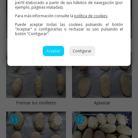
perfil elaborado a partir de sus hábitos de navegación (por
ejemplo, páginas visitadas).
Para más información consulte la
política de cookies
.
Puede aceptar todas las cookies pulsando el botón
"Aceptar" o configurarlas o rechazar su uso pulsando el
botón "Configurar".
Levar la masa
Masa levada en olla GM
Aceptar
Configurar
Formar los molletes
Aplastar