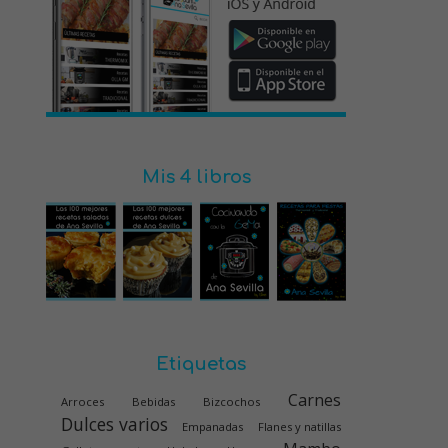
Mis 4 libros
Etiquetas
Carnes
Arroces
Bebidas
Bizcochos
Dulces varios
Empanadas
Flanes y natillas