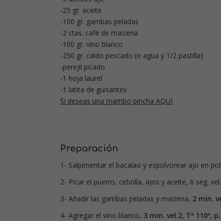
-25 gr. aceite
-100 gr. gambas peladas
-2 ctas. café de maizena
-100 gr. vino blanco
-250 gr. caldo pescado (o agua y 1/2 pastilla)
-perejil picado
-1 hoja laurel
-1 latita de guisantes
Si deseas una mambo pincha AQUI
Preparación
1- Salpimentar el bacalao y espolvorear ajo en pol
2- Picar el puerro, cebolla, ajos y aceite, 6 seg. vel
3- Añadir las gambas peladas y maizena,
2 min. ve
4- Agregar el vino blanco,
3 min. vel.2, Tª 110º, p.