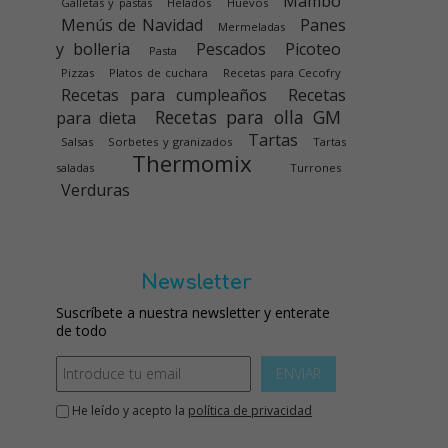
Mambo
Galletas y pastas
Helados
Huevos
Menús de Navidad
Panes
Mermeladas
y bolleria
Pescados
Picoteo
Pasta
Pizzas
Platos de cuchara
Recetas para Cecofry
Recetas para cumpleaños
Recetas
Recetas para olla GM
para dieta
Tartas
Salsas
Sorbetes y granizados
Tartas
Thermomix
saladas
Turrones
Verduras
Newsletter
Suscríbete a nuestra newsletter y enterate
de todo
ENVIAR
He leído y acepto la
política de privacidad