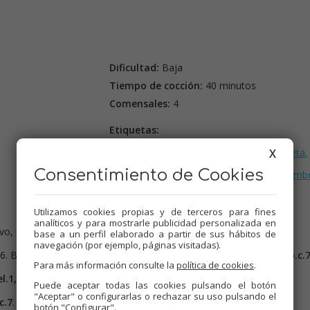
Dificultad:
Baja
Tiempo de cocción:
40 minutos
Comensales:
4
Etiquetas:
Pescados
,
Thermomix
,
X
Recetas para el varoma
,
Recetas para dieta
,
Recetas para olla GM
,
Tradicional
,
Consentimiento de Cookies
Recetas de dieta
,
Menús de Navidad
,
Mamb
Utilizamos cookies propias y de terceros para fines
analíticos y para mostrarle publicidad personalizada en
vo, colocar en el fondo de la vaporera. Reservar.
base a un perfil elaborado a partir de sus hábitos de
navegación (por ejemplo, páginas visitadas).
.6. Bajar restos hacia las cuchillas y sofreír
8 min. vel.1, Tª 110º, p.c.7
Para más información consulte la
política de cookies
.
l.1, Tª 100º, p.c.6.
Puede aceptar todas las cookies pulsando el botón
"Aceptar" o configurarlas o rechazar su uso pulsando el
c.7
. Quitar el cubilete para que evapore el alcohol.
botón "Configurar".