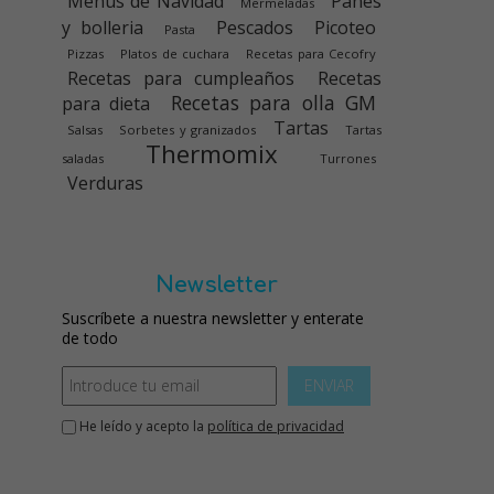
Menús de Navidad
Panes
Mermeladas
y bolleria
Pescados
Picoteo
Pasta
Pizzas
Platos de cuchara
Recetas para Cecofry
Recetas para cumpleaños
Recetas
Recetas para olla GM
para dieta
Tartas
Salsas
Sorbetes y granizados
Tartas
Thermomix
saladas
Turrones
Verduras
Newsletter
Suscríbete a nuestra newsletter y enterate
de todo
ENVIAR
He leído y acepto la
política de privacidad