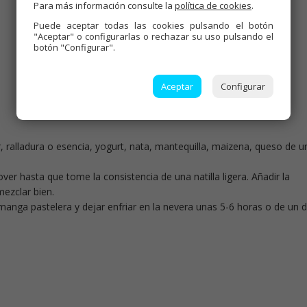
Para más información consulte la
política de cookies
.
Puede aceptar todas las cookies pulsando el botón
"Aceptar" o configurarlas o rechazar su uso pulsando el
botón "Configurar".
Aceptar
Configurar
ar, ralladura o esencia, yogurt, nata, mantequilla, maizena, queso de u
er hasta que tome la consistencia de una natilla ligera. Añadir la
mezclar bien.
manga pastelera y dejar enfriar en la nevera unas 5-6 horas o de un d