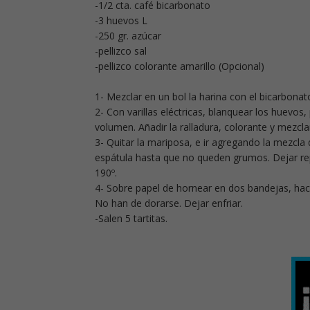
-1/2 cta. café bicarbonato
-3 huevos L
-250 gr. azúcar
-pellizco sal
-pellizco colorante amarillo (Opcional)
1- Mezclar en un bol la harina con el bicarbonat
2- Con varillas eléctricas, blanquear los huevos
volumen. Añadir la ralladura, colorante y mezcla
3- Quitar la mariposa, e ir agregando la mezcl
espátula hasta que no queden grumos. Dejar rep
190º.
4- Sobre papel de hornear en dos bandejas, hac
No han de dorarse. Dejar enfriar.
-Salen 5 tartitas.