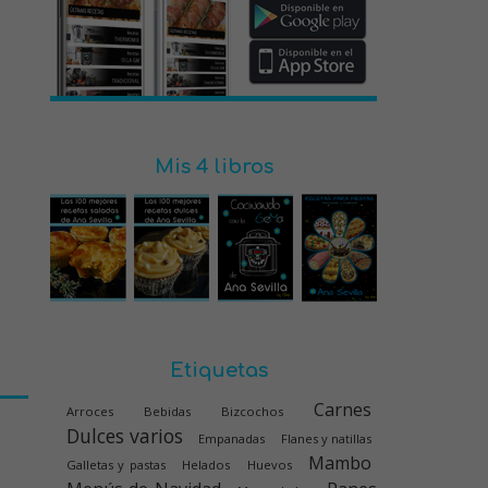
Mis 4 libros
Etiquetas
Carnes
Arroces
Bebidas
Bizcochos
Dulces varios
Empanadas
Flanes y natillas
Mambo
Galletas y pastas
Helados
Huevos