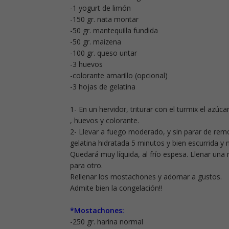
-1 yogurt de limón
-150 gr. nata montar
-50 gr. mantequilla fundida
-50 gr. maizena
-100 gr. queso untar
-3 huevos
-colorante amarillo (opcional)
-3 hojas de gelatina
1- En un hervidor, triturar con el turmix el azúc
, huevos y colorante.
2- Llevar a fuego moderado, y sin parar de remov
gelatina hidratada 5 minutos y bien escurrida y 
Quedará muy líquida, al frío espesa. Llenar una 
para otro.
Rellenar los mostachones y adornar a gustos.
Admite bien la congelación!!
*Mostachones:
-250 gr. harina normal