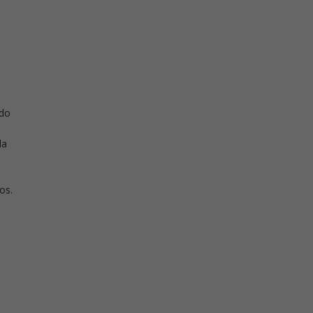
ndo
la
os.