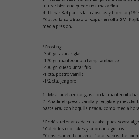
triturar bien que quede una masa fina.
4- Llenar 3/4 partes las cápsulas y hornear (180
*Cuezo la
calabaza al vapor en olla GM
: Reji
media presión.
*Frosting:
-350 gr. azúcar glas
-120 gr. mantequilla a temp. ambiente
-400 gr. queso untar frío
-1 cta. postre vainilla
-1/2 cta. jengibre
1- Mezclar el azúcar glas con la mantequilla h
2- Añadir el queso, vainilla y jengibre y mezcla
pastelera, con boquilla rizada, como media hor
*Podéis rellenar cada cup cake, pues sobra algo
*Cubrir los cup cakes y adornar a gustos.
*Conservar en la nevera. Duran varios días bien