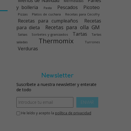
Menús de Navidad
Panes
Mermeladas
y bolleria
Pescados
Picoteo
Pasta
Pizzas
Platos de cuchara
Recetas para Cecofry
Recetas para cumpleaños
Recetas
Recetas para olla GM
para dieta
Tartas
Salsas
Sorbetes y granizados
Tartas
Thermomix
saladas
Turrones
Verduras
Newsletter
Suscríbete a nuestra newsletter y enterate
de todo
ENVIAR
He leído y acepto la
política de privacidad