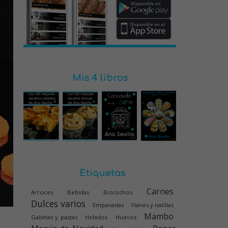
Mis 4 libros
Etiquetas
Carnes
Arroces
Bebidas
Bizcochos
Dulces varios
Empanadas
Flanes y natillas
Mambo
Galletas y pastas
Helados
Huevos