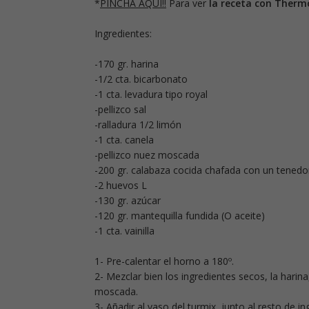
*
PINCHA AQUÍ!!
Para ver
la receta con Therm
Ingredientes:
-170 gr. harina
-1/2 cta. bicarbonato
-1 cta. levadura tipo royal
-pellizco sal
-ralladura 1/2 limón
-1 cta. canela
-pellizco nuez moscada
-200 gr. calabaza cocida chafada con un tenedo
-2 huevos L
-130 gr. azúcar
-120 gr. mantequilla fundida (O aceite)
-1 cta. vainilla
1- Pre-calentar el horno a 180º.
2- Mezclar bien los ingredientes secos, la harina
moscada.
3- Añadir al vaso del turmix junto al resto de i