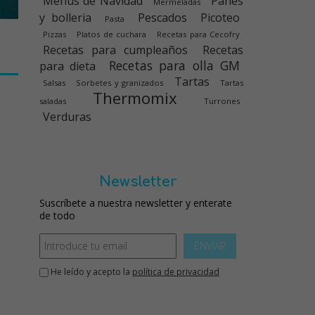
Menús de Navidad
Panes
Mermeladas
y bolleria
Pescados
Picoteo
Pasta
Pizzas
Platos de cuchara
Recetas para Cecofry
Recetas para cumpleaños
Recetas
Recetas para olla GM
para dieta
Tartas
Salsas
Sorbetes y granizados
Tartas
Thermomix
saladas
Turrones
Verduras
Newsletter
Suscríbete a nuestra newsletter y enterate
de todo
ENVIAR
He leído y acepto la
política de privacidad