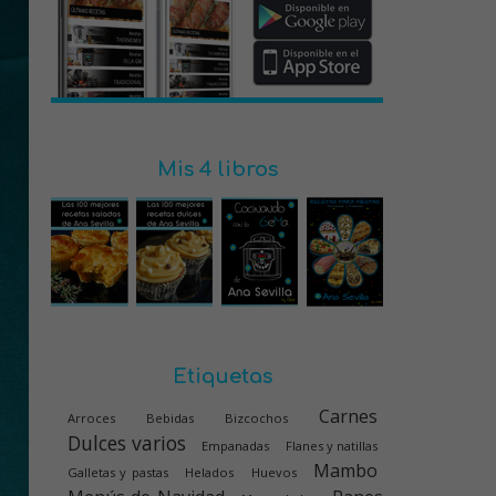
Mis 4 libros
Etiquetas
Carnes
Arroces
Bebidas
Bizcochos
Dulces varios
Empanadas
Flanes y natillas
Mambo
Galletas y pastas
Helados
Huevos