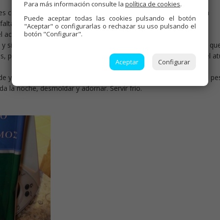
Para más información consulte la
política de cookies
.
s con 175 gr. del salmón en lonchas (Reservar unos 25 gr. para la
Puede aceptar todas las cookies pulsando el botón
lta forrarlo, si es rígido, forrar con film antes.
"Aceptar" o configurarlas o rechazar su uso pulsando el
 aceite. Reservar. En el vaso del turmix, yema, huevo entero, sal,
botón "Configurar".
mix y sin moverlo, ir echando el aceite poco a poco, cuando veamos qu
s, palitos de cangrejo en trozos, los 25 gr. de salmón restante y el at
Aceptar
Configurar
lde y mahonesa , comenzar con pan y terminar, tapar y colocar un pe
a la noche, desmoldar y adornar. Servir frío.