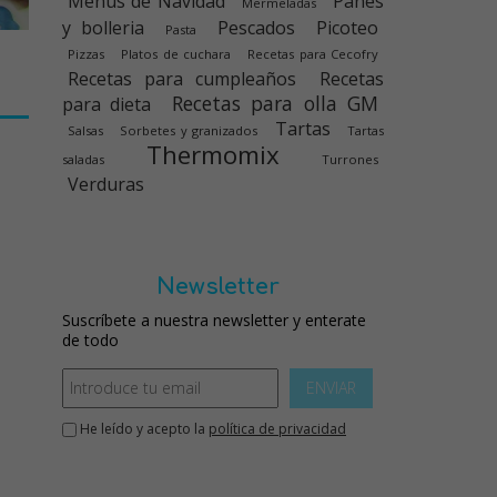
Menús de Navidad
Panes
Mermeladas
y bolleria
Pescados
Picoteo
Pasta
Pizzas
Platos de cuchara
Recetas para Cecofry
Recetas para cumpleaños
Recetas
Recetas para olla GM
para dieta
Tartas
Salsas
Sorbetes y granizados
Tartas
Thermomix
saladas
Turrones
Verduras
Newsletter
Suscríbete a nuestra newsletter y enterate
de todo
ENVIAR
He leído y acepto la
política de privacidad