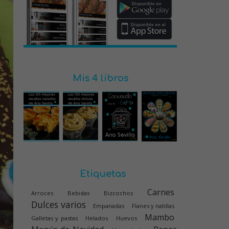
Mis 4 libros
Etiquetas
Carnes
Arroces
Bebidas
Bizcochos
Dulces varios
Empanadas
Flanes y natillas
Mambo
Galletas y pastas
Helados
Huevos