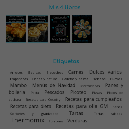
Mis 4 libros
Etiquetas
Dulces varios
Carnes
Arroces
Bebidas
Bizcochos
Empanadas
Flanes y natillas
Galletas y pastas
Helados
Huevos
Mambo
Menús de Navidad
Panes y
Mermeladas
bolleria
Pescados
Picoteo
Pasta
Pizzas
Platos de
Recetas para cumpleaños
cuchara
Recetas para Cecofry
Recetas para olla GM
Recetas para dieta
Salsas
Tartas
Sorbetes y granizados
Tartas saladas
Thermomix
Verduras
Turrones