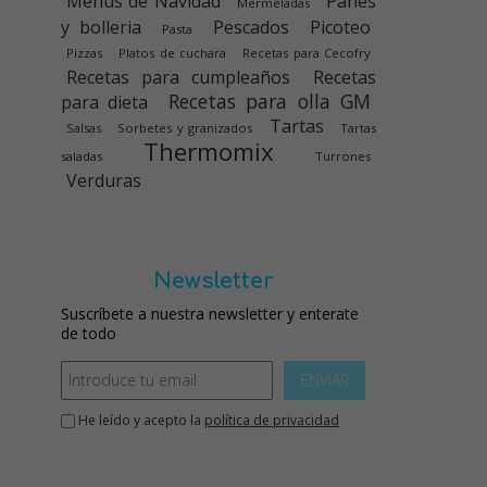
Menús de Navidad
Panes
Mermeladas
y bolleria
Pescados
Picoteo
Pasta
Pizzas
Platos de cuchara
Recetas para Cecofry
Recetas para cumpleaños
Recetas
Recetas para olla GM
para dieta
Tartas
Salsas
Sorbetes y granizados
Tartas
Thermomix
saladas
Turrones
Verduras
Newsletter
Suscríbete a nuestra newsletter y enterate
de todo
ENVIAR
He leído y acepto la
política de privacidad