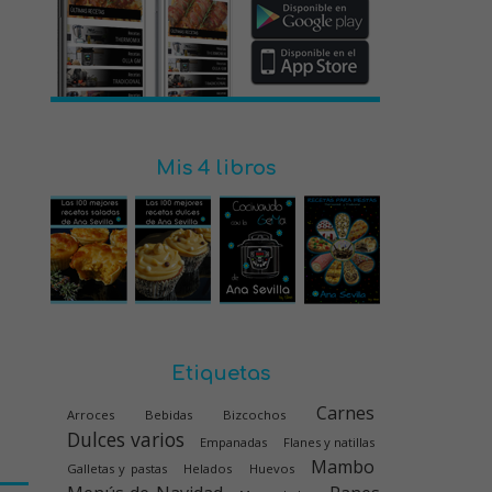
Mis 4 libros
Etiquetas
Carnes
Arroces
Bebidas
Bizcochos
Dulces varios
Empanadas
Flanes y natillas
Mambo
Galletas y pastas
Helados
Huevos