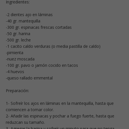
Ingredientes:
-2 dientes ajo en láminas
-40 gr. mantequilla
-300 gr. espinacas frescas cortadas
-50 gr. harina
-500 gr. leche
-1 cacito caldo verduras (o media pastilla de caldo)
-pimienta
-nuez moscada
-100 gr. pavo o jamón cocido en tacos
-4 huevos
-queso rallado emmental
Preparación:
1- Sofreír los ajos en láminas en la mantequilla, hasta que
comiencen a tomar color.
2- Añadir las espinacas y pochar a fuego fuerte, hasta que
reduzcan su tamaño.
3- Agregar la harina y sofreír un minuto para que no tenga