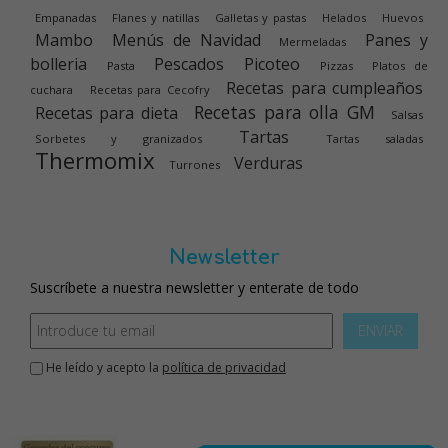
Empanadas
Flanes y natillas
Galletas y pastas
Helados
Huevos
Mambo
Menús de Navidad
Panes y
Mermeladas
bolleria
Pescados
Picoteo
Pasta
Pizzas
Platos de
Recetas para cumpleaños
cuchara
Recetas para Cecofry
Recetas para olla GM
Recetas para dieta
Salsas
Tartas
Sorbetes y granizados
Tartas saladas
Thermomix
Verduras
Turrones
Newsletter
Suscríbete a nuestra newsletter y enterate de todo
ENVIAR
He leído y acepto la
política de privacidad