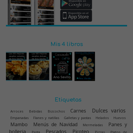
Mis 4 libros
Etiquetas
Dulces varios
Carnes
Arroces
Bebidas
Bizcochos
Empanadas
Flanes y natillas
Galletas y pastas
Helados
Huevos
Mambo
Menús de Navidad
Panes y
Mermeladas
bolleria
Pescados
Picoteo
Pasta
Pizzas
Platos de