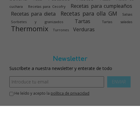
Recetas para cumpleaños
cuchara
Recetas para Cecofry
Recetas para olla GM
Recetas para dieta
Salsas
Tartas
Sorbetes y granizados
Tartas saladas
Thermomix
Verduras
Turrones
Newsletter
Suscríbete a nuestra newsletter y enterate de todo
ENVIAR
He leído y acepto la
política de privacidad