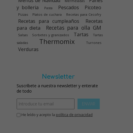
Menús de Navidad
Panes
Mermeladas
y bolleria
Pescados
Picoteo
Pasta
Pizzas
Platos de cuchara
Recetas para Cecofry
Recetas para cumpleaños
Recetas
Recetas para olla GM
para dieta
Tartas
Salsas
Sorbetes y granizados
Tartas
Thermomix
saladas
Turrones
Verduras
Newsletter
Suscríbete a nuestra newsletter y enterate
de todo
ENVIAR
He leído y acepto la
política de privacidad