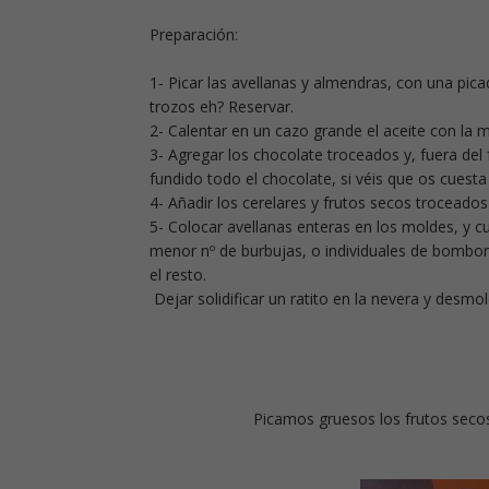
Preparación:
1- Picar las avellanas y almendras, con una pi
trozos eh? Reservar.
2- Calentar en un cazo grande el aceite con la m
3- Agregar los chocolate troceados y, fuera de
fundido todo el chocolate, si véis que os cuesta
4- Añadir los cerelares y frutos secos troceados
5- Colocar avellanas enteras en los moldes, y c
menor nº de burbujas, o individuales de bombon
el resto.
Dejar solidificar un ratito en la nevera y desmol
Picamos gruesos los frutos secos