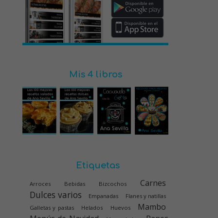
Mis 4 libros
Etiquetas
Carnes
Arroces
Bebidas
Bizcochos
Dulces varios
Empanadas
Flanes y natillas
Mambo
Galletas y pastas
Helados
Huevos