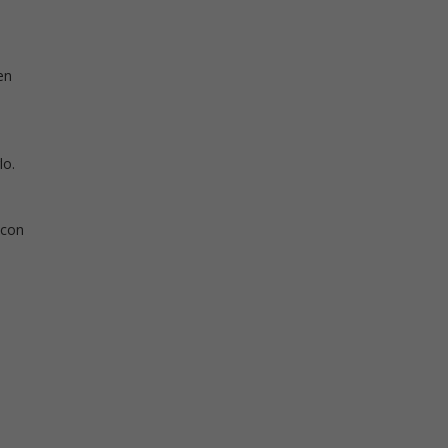
en
lo.
 con