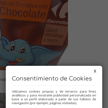
X
Consentimiento de Cookies
andaban rodando por casa, pero podéis utilizar otros eh?
Utilizamos cookies propias y de terceros para fines
analíticos y para mostrarle publicidad personalizada en
base a un perfil elaborado a partir de sus hábitos de
navegación (por ejemplo, páginas visitadas).