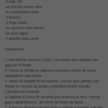
-2 ctas. sal
-un chorrito aceite oliva
-6 contramuslos pollo
-2 limones
-2 hojas laurel
-un chorreón vino blanco
-un poco agua
-1 pastilla caldo carne
Preparación:
1- Precalentar el horno a 220º, colocando una cazuelita con
agua en el fondo.
2- Cortar la cebolla en juliana y colocarla a modo de cama
repartida en una fuente.
3- Hacer un majado en el mortero, con los ajos, perejil y sal,
añadir un chorrito de aceite y embadurnar bien el pollo.
Colocarlo en la fuente.
4- Exprimir el zumo de un limón por encima y el otro, colocar
gajos repartiéndolos, así como las hojas de laurel.
5- Echar un chorreón de vino blanco y llevar a hornear, pasada