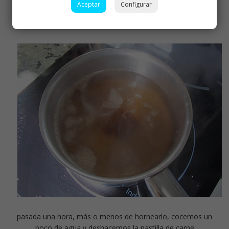
exprimimos un limón regando por encima , el otro en gajos,
Aceptar
Configurar
laurel y vino blanco
pasada una hora, más o menos de hornearlo, cocemos un
poco de agua y deshacemos la pastilla de carne