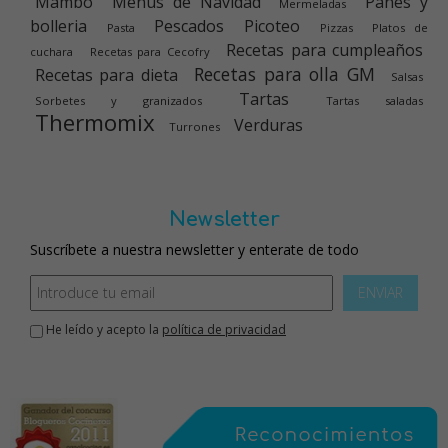
Mambo
Menús de Navidad
Panes y
Mermeladas
bolleria
Pescados
Picoteo
Pasta
Pizzas
Platos de
Recetas para cumpleaños
cuchara
Recetas para Cecofry
Recetas para olla GM
Recetas para dieta
Salsas
Tartas
Sorbetes y granizados
Tartas saladas
Thermomix
Verduras
Turrones
Newsletter
Suscríbete a nuestra newsletter y enterate de todo
ENVIAR
He leído y acepto la
política de privacidad