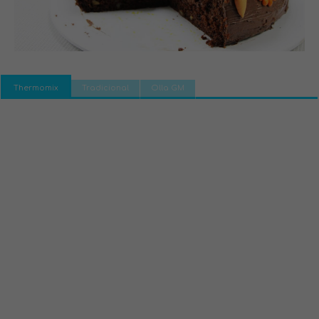
Thermomix
Tradicional
Olla GM