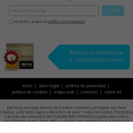
ENVIAR
He leído y acepto la
política de privacidad
Inicio
aviso legal
política de privacidad
política de cookies
mapa web
contacto
sobre mi
Este blog está bajo licencia de Creative Commons, protegido por Save
Creative, y por tanto sujeto a derechos de autor. Todas las recetas, fotografías
y el resto de contenidos, NO PUEDEN SER COPIADOS ni publicados total o
parcialmente en otro blog, web o cualquier otro medios sin la autorización
previa por escrito de la autora.