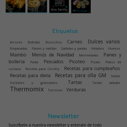
Etiquetas
Dulces varios
Carnes
Arroces
Bebidas
Bizcochos
Empanadas
Flanes y natillas
Galletas y pastas
Helados
Huevos
Mambo
Menús de Navidad
Panes y
Mermeladas
bolleria
Pescados
Picoteo
Pasta
Pizzas
Platos de
Recetas para cumpleaños
cuchara
Recetas para Cecofry
Recetas para olla GM
Recetas para dieta
Salsas
Tartas
Sorbetes y granizados
Tartas saladas
Thermomix
Verduras
Turrones
Newsletter
Suscríbete a nuestra newsletter y enterate de todo