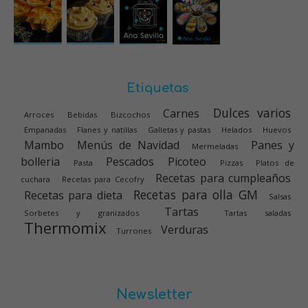
Etiquetas
Dulces varios
Carnes
Arroces
Bebidas
Bizcochos
Empanadas
Flanes y natillas
Galletas y pastas
Helados
Huevos
Mambo
Menús de Navidad
Panes y
Mermeladas
bolleria
Pescados
Picoteo
Pasta
Pizzas
Platos de
Recetas para cumpleaños
cuchara
Recetas para Cecofry
Recetas para olla GM
Recetas para dieta
Salsas
Tartas
Sorbetes y granizados
Tartas saladas
Thermomix
Verduras
Turrones
Newsletter