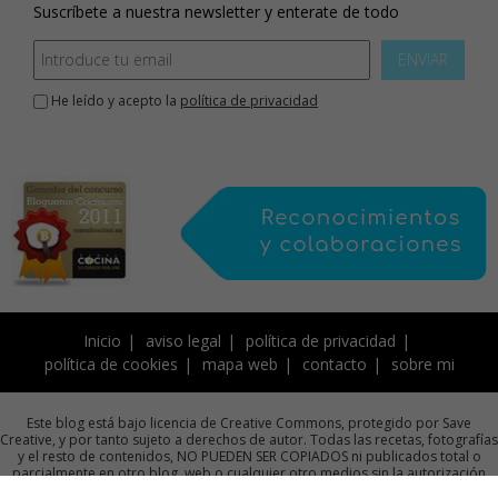
Suscríbete a nuestra newsletter y enterate de todo
ENVIAR
He leído y acepto la
política de privacidad
Inicio
aviso legal
política de privacidad
política de cookies
mapa web
contacto
sobre mi
Este blog está bajo licencia de Creative Commons, protegido por Save
Creative, y por tanto sujeto a derechos de autor. Todas las recetas, fotografías
y el resto de contenidos, NO PUEDEN SER COPIADOS ni publicados total o
parcialmente en otro blog, web o cualquier otro medios sin la autorización
previa por escrito de la autora.