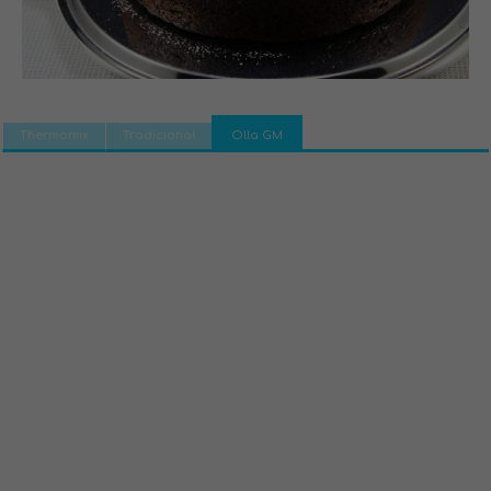
Thermomix
Tradicional
Olla GM