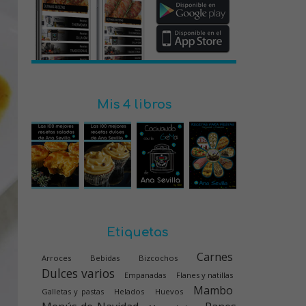
Mis 4 libros
Etiquetas
Carnes
Arroces
Bebidas
Bizcochos
Dulces varios
Empanadas
Flanes y natillas
Mambo
Galletas y pastas
Helados
Huevos