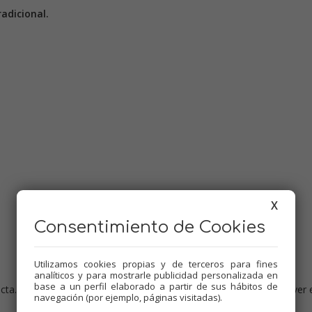
adicional.
X
Consentimiento de Cookies
Utilizamos cookies propias y de terceros para fines
analíticos y para mostrarle publicidad personalizada en
base a un perfil elaborado a partir de sus hábitos de
 cta. pimentón, sal y pimienta. Embadurnar bien el pescado. Envolver 
navegación (por ejemplo, páginas visitadas).