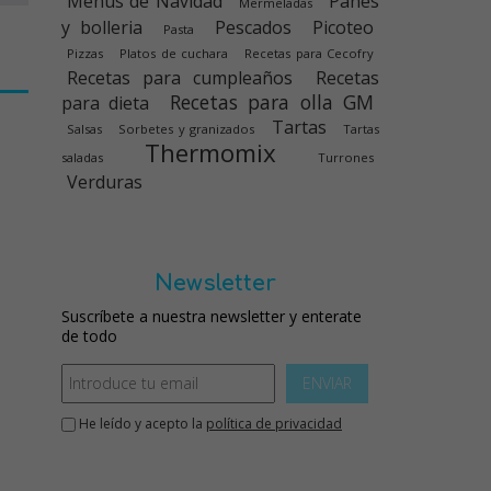
Menús de Navidad
Panes
Mermeladas
y bolleria
Pescados
Picoteo
Pasta
Pizzas
Platos de cuchara
Recetas para Cecofry
Recetas para cumpleaños
Recetas
Recetas para olla GM
para dieta
Tartas
Salsas
Sorbetes y granizados
Tartas
Thermomix
saladas
Turrones
Verduras
Newsletter
Suscríbete a nuestra newsletter y enterate
de todo
ENVIAR
He leído y acepto la
política de privacidad