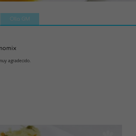
Olla GM
rmomix
muy agradecido.