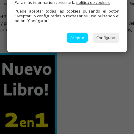
Para más información consulte la
política de cookies
.
a las cuchillas, añadir 30 aceite, pochar 8 min. Varoma, vel. cuchara. Si
Puede aceptar todas las cookies pulsando el botón
"Aceptar" o configurarlas o rechazar su uso pulsando el
el.3. Sin temperatura.
botón "Configurar".
l y pimienta, colocar el varoma en su posición, 18-20 min. Varoma, vel
educir un poco en temp. varoma sin cubilete). Cortar el rape en rodajas,
Aceptar
Configurar