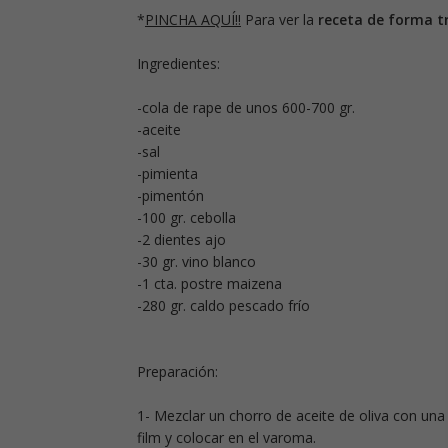
*
PINCHA AQUÍ!!
Para ver la
receta de forma tr
Ingredientes:
-cola de rape de unos 600-700 gr.
-aceite
-sal
-pimienta
-pimentón
-100 gr. cebolla
-2 dientes ajo
-30 gr. vino blanco
-1 cta. postre maizena
-280 gr. caldo pescado frío
Preparación:
1- Mezclar un chorro de aceite de oliva con una
film y colocar en el varoma.