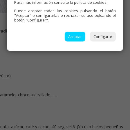
Para más información consulte la
política de cookies
.
Puede aceptar todas las cookies pulsando el botón
"Aceptar" o configurarlas o rechazar su uso pulsando el
botón "Configurar".
adicional.
Aceptar
Configurar
zúcar)
amelo, chocolate rallado ......
 nata, azúcar, café y cacao, 40 seg. vel.6. (Yo uso hielos pequeños