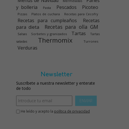
Menús de Navidad
Panes
Mermeladas
y bolleria
Pescados
Picoteo
Pasta
Pizzas
Platos de cuchara
Recetas para Cecofry
Recetas para cumpleaños
Recetas
Recetas para olla GM
para dieta
Tartas
Salsas
Sorbetes y granizados
Tartas
Thermomix
saladas
Turrones
Verduras
Newsletter
Suscríbete a nuestra newsletter y enterate
de todo
ENVIAR
He leído y acepto la
política de privacidad