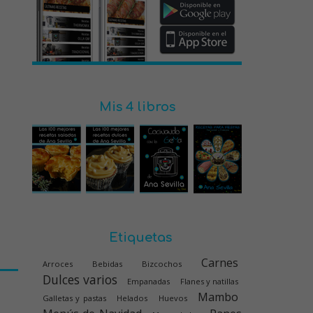
Mis 4 libros
Etiquetas
Carnes
Arroces
Bebidas
Bizcochos
Dulces varios
Empanadas
Flanes y natillas
Mambo
Galletas y pastas
Helados
Huevos