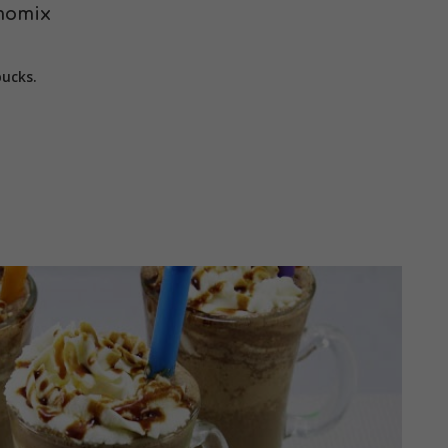
momix
bucks.